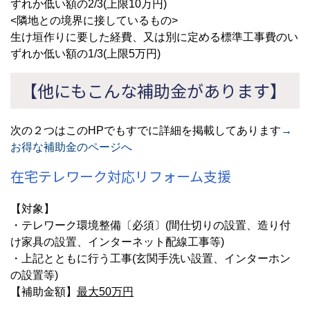
ずれか低い額の2/3(上限10万円)
<隣地との境界に接しているもの>
生け垣作りに要した経費、又は別に定める標準工事費のい
ずれか低い額の1/3(上限5万円)
【他にもこんな補助金があります】
次の２つはこのHPでもすでに詳細を掲載してあります
→
お得な補助金のページへ
在宅テレワーク対応リフォーム支援
【対象】
・テレワーク環境整備〔必須〕(間仕切りの設置、造り付
け家具の設置、インターネット配線工事等)
・上記とともに行う工事(玄関手洗い設置、インターホン
の設置等)
【補助金額】
最大50万円