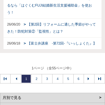
るなら「はぐくむFUJI結婚新生活支援補助金」を使お
う！
26/06/20
【第2回】リフォームに適した季節がやって
きた！防犯対策②「監視性」とは？
26/06/18
【富士弁講座 -第72回-『いっしょくた』】
1ページ （全55ページ中）
1
2
3
4
5
6