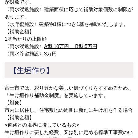
が対象です。
〈雨水浸透施設〉建築面積に応じて補助対象個数に制限が
あります。
〈水貯蜜施設〉建築物1棟につき1基を補助いたします。
【補助金額】
1基当たりの上限額
〈雨水浸透施設〉
A型:10万円 B型:5万円
〈雨水貯留施設〉
3万円
【生垣作り】
富士市では、彩り豊かな美しい街づくりをすすめるため、
「生け垣作り補助金制度」を実施しています。
【対象】
市内に居住し、住宅敷地の周囲に新たに生け垣を作る場合
【補助金額】
<道路との境界に接しているもの>
生け垣作りに要した経費、又は別に定める標準工事費のい