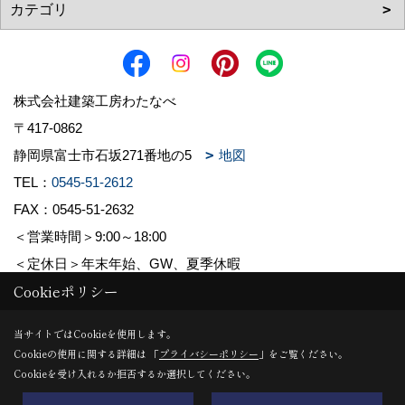
株式会社建築工房わたなべ
〒417-0862
静岡県富士市石坂271番地の5
地図
TEL：
0545-51-2612
FAX：0545-51-2632
＜営業時間＞9:00～18:00
＜定休日＞年末年始、GW、夏季休暇
Cookieポリシー
Copyright (c) 株式会社建築工房わたなべ. All Rights Reserved.
当サイトではCookieを使用します。
Cookieの使用に関する詳細は 「
プライバシーポリシー
」をご覧ください。
Produced by
ゴデスクリエイト
Cookieを受け入れるか拒否するか選択してください。