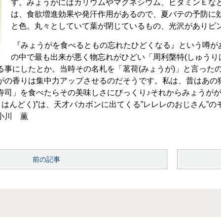
す。みょうがにはカリウムやマグネシウム、ビタミンＥな
は、食欲増進効果や発汗作用があるので、夏バテの予防に
と色。丸々としていて葉が閉じているもの、光沢がありピ
『みょうがを食べるともの忘れたひどくなる』という噂が
の中で最も出来が悪く物忘れがひどい「周利槃特(しゅうり
る事にしたとか。当時その名札を「茗荷(みょうが)」と言った
がの香りは集中力アップさせるのだそうです。私は、昔はあの
寿司」を食べたらその美味しさにびっくり♪それからみょうが
りはんどく)”は、天才バカボンに出てくる”レレレのおじさん”
小川 薫
前の記事