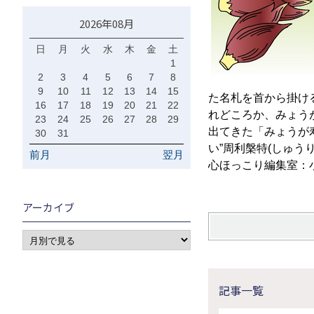
2026年08月
日
月
火
水
木
金
土
1
2
3
4
5
6
7
8
9
10
11
12
13
14
15
た名札を首から掛け
16
17
18
19
20
21
22
れどころか、みょう
23
24
25
26
27
28
29
出てきた「みょうが
30
31
い”周利槃特(しゅう
前月
翌月
心ほっこり編集室：
アーカイブ
記事一覧