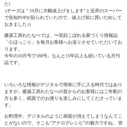
た
!
(
チーズは＂
10
月に大幅値上げをします
"
と近所のスーパー
で告知
POP
が貼られていたので、値上げ前に買いだめして
おきました
♪)
建築工房わたなべでは、〜笑顔こぼれる家づくり情報誌
「心ほっこり」を毎月お客様へお送りさせていただいてお
ります。
今年の
10
月号で
188
号。なんと
15
年以上も続いている月刊
誌です。
いろいろな情報がデジタルで簡単に手に入る時代ではあり
ますが、建築工房わたなべの昔からのお客様にはご年配の
方も多く、紙面でのお便りを楽しみにしてくださっていま
す。
お料理中、デジタルのように画面が消えてしまうなんてこ
とがないので、そこも”アナログレシピ”の魅力ですね。 管