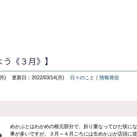
よう《３月》】
月)
更新日：2022/03/14(月)
日々のこと
｜
情報発信
めかぶとはわかめの根元部分で、折り重なってひだ状に
事が多いですが、３月～４月ごろには生めかぶが店頭に