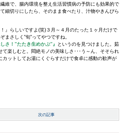
物繊維で、腸内環境を整え生活習慣病の予防にも効果的で
して細切りにしたら、そのまま食べたり、汁物やきんぴら
！』らしいですよ(笑)３月～４月のたった１ヶ月だけで
ぞまさしく”旬”ってやつですね。
しさ！”たたき生めかぶ”』
というのを見つけました。茹
て楽しむと。悶絶モノの美味しさ･･･う～ん、そそられ
にカットしてお湯にくぐらすだけで食卓に感動の歓声が
次の記事