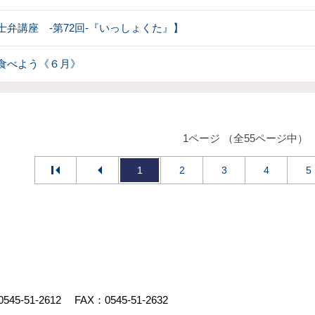
士弁講座 -第72回-『いっしょくた』】
食べよう《６月》
1ページ （全55ページ中）
1
2
3
4
5
0545-51-2612
FAX：0545-51-2632