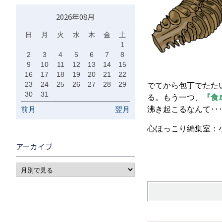
2026年08月
日
月
火
水
木
金
土
1
2
3
4
5
6
7
8
9
10
11
12
13
14
15
16
17
18
19
20
21
22
23
24
25
26
27
28
29
でてから包丁でたた
30
31
る。もう一つ、
『食
前月
翌月
沸き起こるなんて･･･
心ほっこり編集室：
アーカイブ