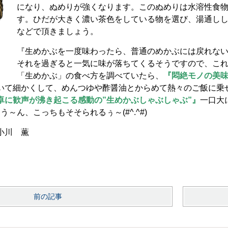
になり、ぬめりが強くなります。このぬめりは水溶性食
す。ひだが大きく濃い茶色をしている物を選び、湯通し
などで頂きましょう。
『生めかぶを一度味わったら、普通のめかぶには戻れない
それを過ぎると一気に味が落ちてくるそうですので、これ
「生めかぶ」の食べ方を調べていたら、
『悶絶モノの美味
いて細かくして、めんつゆや酢醤油とからめて熱々のご飯に乗せ
卓に歓声が沸き起こる感動の”生めかぶしゃぶしゃぶ”』
一口大
う～ん、こっちもそそられるぅ～(#^.^#)
小川 薫
前の記事