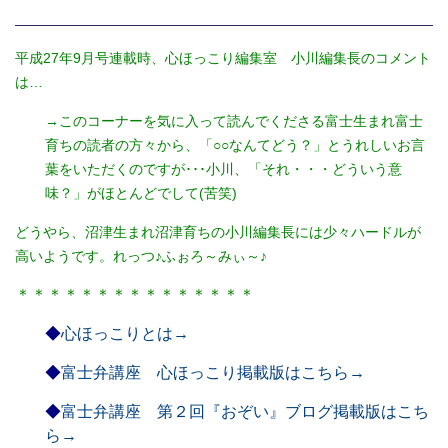
平成27年9月号連載時、心ほっこり編集室 小川編集長のコメント
は…
→このコーナーを気に入って読んでくださる富士生まれ富士
育ちの読者の方々から、「○○なんてどう？」とうれしいお言
葉をいただくのですが･･･小川、「それ・・・どういう意
味？」がほとんどでして(苦笑)
どうやら、沼津生まれ沼津育ちの小川編集長には少々ハードルが
高いようです。れっつ♪ふぉろ～みぃ～♪
＊＊＊＊＊＊＊＊＊＊＊＊＊＊＊
◆
心ほっこりとは→
◆
富士弁講座 心ほっこり掲載版はこちら→
◆
富士弁講座 第２回『おぞい』ブログ掲載版はこち
ら→