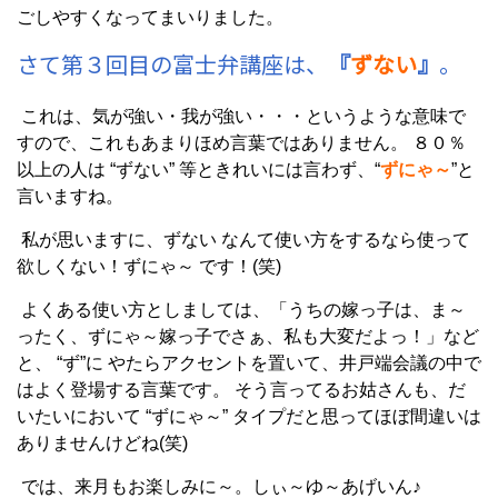
ごしやすくなってまいりました。
さて第３回目の富士弁講座は、
『
ずない
』
。
これは、気が強い・我が強い・・・というような意味で
すので、これもあまりほめ言葉ではありません。 ８０％
以上の人は “ずない” 等ときれいには言わず、“
ずにゃ～
”と
言いますね。
私が思いますに、ずない なんて使い方をするなら使って
欲しくない！ずにゃ～ です！(笑)
よくある使い方としましては、「うちの嫁っ子は、ま～
ったく、ずにゃ～嫁っ子でさぁ、私も大変だよっ！」など
と、 “ず”に やたらアクセントを置いて、井戸端会議の中で
はよく登場する言葉です。 そう言ってるお姑さんも、だ
いたいにおいて “ずにゃ～” タイプだと思ってほぼ間違いは
ありませんけどね(笑)
では、来月もお楽しみに～。しぃ～ゆ～あげいん♪