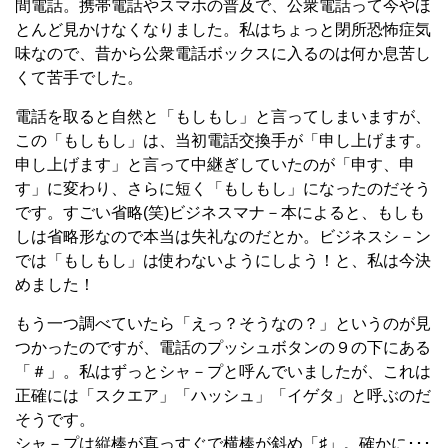
間電話。携帯電話やスマホの普及で、公衆電話って今やほ
とんど見かけなくなりました。私はちょっと閉所恐怖症気
味なので、昔から公衆電話ボックスに入るのは何か息苦し
くて苦手でした。
電話を取ると自然と「もしもし」と言ってしまいますが、
この「もしもし」は、当初電話交換手が「申し上げます。
申し上げます」と言って中継ぎしていたのが「申す、申
す」に変わり、さらに短く「もしもし」になったのだそう
です。すごい省略(笑)ビジネスマナ－本によると、もしも
しは省略形なので本当は失礼なのだとか。ビジネスシ－ン
では「もしもし」は使わないようにしよう！と、私は今決
めました！
もう一つ調べていたら「えっ？そうなの？」というのが見
つかったのですが、電話のプッシュボタンの９の下にある
「＃」。私はずっとシャ－プと呼んでいましたが、これは
正確には「スクエア」「ハッシュ」「イゲタ」と呼ぶのだ
そうです。
シャ－プは縦棒が真っすぐで横棒が斜め「♯」。確かに･･･