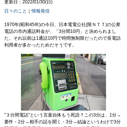
更新日：2022/01/30(日)
日々のこと
｜
情報発信
1970年(昭和45年)の今日、日本電電公社(限ＮＴＴ)の公衆
電話の市内通話料金が、「3分間10円」と決められまし
た。それ以前は1通話10円で時間無制限だったので長電話
利用者が多かったためだそうです。
”３分間電話”という言葉自体もう死語？この3分は、1分→
要件・2分→相手の話を聞く・3分→結論というわけで3分