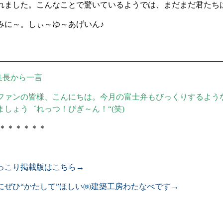
れました。こんなことで驚いているようでは、まだまだ君たち
みに～。しぃ～ゆ～あげいん♪
編集長から一言
ファンの皆様、こんにちは。今月の富士弁もびっくりするよう
ましょう゛れっつ！びぎ～ん！“
(
笑
)
＊＊＊＊＊＊
っこり掲載版はこちら→
にぜひ“かたして”ほしい㈱建築工房わたなべです→