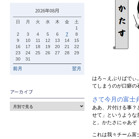
2026年08月
日
月
火
水
木
金
土
1
2
3
4
5
6
7
8
9
10
11
12
13
14
15
16
17
18
19
20
21
22
23
24
25
26
27
28
29
30
31
前月
翌月
はろ～えぶりばでぃ
てしまうのが口癖の
アーカイブ
さて今月の富士
ああ、片付ける事？
せて」というような
と。かたさにゃあぞ
これは我々チーム富