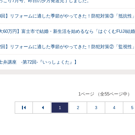
っこり7月号、昨日の夕方発送完了しました。
3回】リフォームに適した季節がやってきた！防犯対策③「抵抗性
大60万円】富士市で結婚・新生活を始めるなら「はぐくむFUJI結
2回】リフォームに適した季節がやってきた！防犯対策②「監視性
士弁講座 -第72回-『いっしょくた』】
1ページ （全55ページ中）
1
2
3
4
5