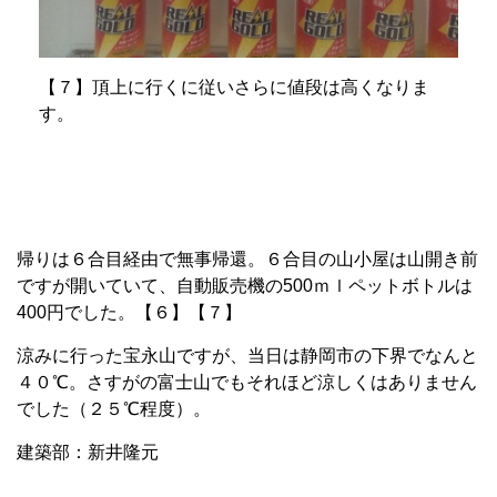
【７】頂上に行くに従いさらに値段は高くなりま
す。
帰りは６合目経由で無事帰還。
６合目の山小屋は山開き前
ですが開いていて、自動販売機の
500
ｍｌペットボトルは
400
円でした。
【６】【７】
涼みに行った宝永山ですが、当日は静岡市の下界でなんと
４０℃。さすがの富士山でもそれほど涼しくはありません
でした
（２５℃程度）。
建築部：新井隆元