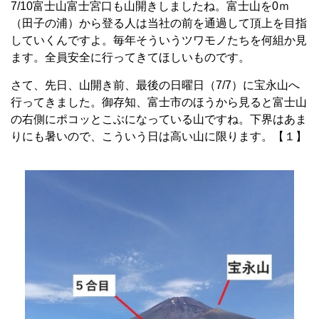
7/10
富士山富士宮口も山開きしましたね。
富士山を
0
ｍ
（田子の浦）から登る人は当社の前を通過して頂上を
目指
していくんですよ。毎年そういうツワモノたちを何組か見
ます。
全員安全に行ってきてほしいものです。
さて、先日、山開き前、最後の日曜日（
7/7
）に宝永山へ
行ってきました。
御存知、富士市のほうから見ると富士山
の右側にポコッとこぶになっている山ですね。
下界はあま
りにも暑いので、こういう日は高い山に限ります。【１】