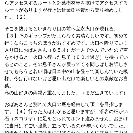
らアクセスするルートと針葉樹林帯を抜けてアクセスする
ルートがありますが
行きは針葉樹林帯から登り始めまし
た。【２】
そこを抜けるといきなり目の前へ宝永火口が現れる。
【３】そのギャップがたまらなく素晴らしいです。
初めて
行くならこっちのほうがおすすめです。
火口へ降りていく
入り口におばあさん（８５才）が一人で休んでいたので声
をかけると、
火口へ行った息子（６０才過ぎ）を待ってい
るとのこと。その息子さんが戻ってくる間しばしお話しさ
せてもらうと
若い頃は日本中の山を登って楽しんでいた模
様。今は行けないけど思い出だけで楽しいとの素敵なお言
葉。
私の山好きの両親と重なりました。（まだ生きています）
おばあさんと別れて火口の底を経由して頂上を目指しま
す。
【４】
行った人はわかると思いますが、溶岩の細かい
石（スコリヤ）に足をとられてホント進みません。
おまけ
に当日はすごい強風、立っているのが怖いくらいでした。
稜線から頂上までは風に飛ばされないように
注意して山頂