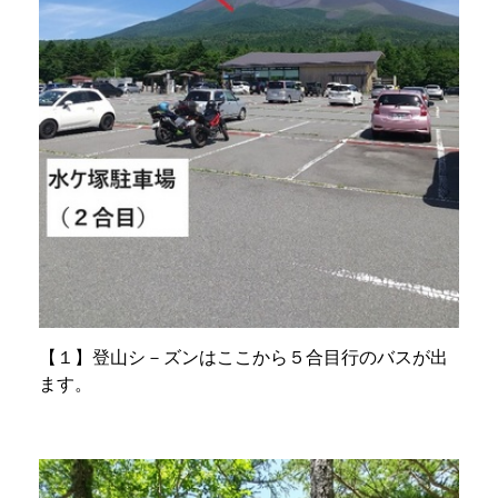
【１】登山シ－ズンはここから５合目行のバスが出
ます。