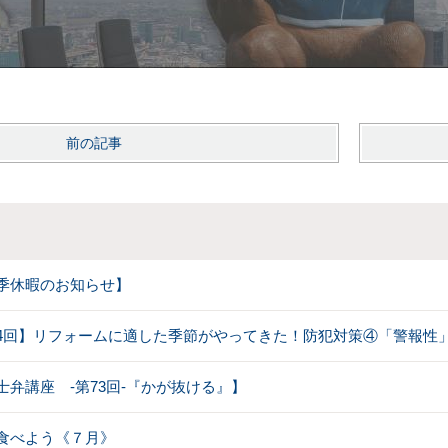
前の記事
季休暇のお知らせ】
4回】リフォームに適した季節がやってきた！防犯対策④「警報性
士弁講座 -第73回-『かが抜ける』】
食べよう《７月》