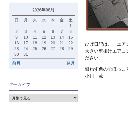
2026年08月
日
月
火
水
木
金
土
1
2
3
4
5
6
7
8
9
10
11
12
13
14
15
16
17
18
19
20
21
22
ひげ日記は、「エア
23
24
25
26
27
28
29
大きい壁掛けエアコ
30
31
ださい。
前月
翌月
銀ねず色の心ほっこ
小川 薫
アーカイブ