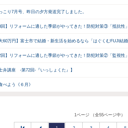
っこり7月号、昨日の夕方発送完了しました。
3回】リフォームに適した季節がやってきた！防犯対策③「抵抗性
大60万円】富士市で結婚・新生活を始めるなら「はぐくむFUJI結
2回】リフォームに適した季節がやってきた！防犯対策②「監視性
士弁講座 -第72回-『いっしょくた』】
食べよう《６月》
1ページ （全55ページ中）
1
2
3
4
5