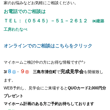
家のお悩みなどお気軽にご相談ください。
お電話でのご相談は
ＴＥＬ：（０５４５）－５１－２６１２
㈱建築
工房わたなべ
オンラインでのご相談はこちらをクリック
マイホームご検討中の方にお得な情報です(^^♪
８
９
完成見学会
3/
㊏
・
㊐
三島市清住町
で
を開催致し
ます。
WEB予約し、見学会にご来場すると
QUOカード2,000円分
プレゼント
マイホーム計画のある方ご予約お待ちしております