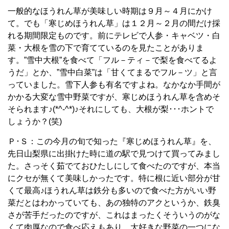
一般的なほうれん草が美味しい時期は９月～４月にかけ
て。でも「寒じめほうれん草」は１２月～２月の間だけ採
れる期間限定ものです。前にテレビで人参・キャベツ・白
菜・大根を雪の下で育てているのを見たことがありま
す。”雪中大根”を食べて「フル－ティ－で梨を食べてるよ
うだ」とか、”雪中白菜”は「甘くてまるでフル－ツ」と言
っていました。雪下人参も有名ですよね。なかなか手間が
かかる大変な雪中野菜ですが、寒じめほうれん草を含めそ
そられます♪(*^-^*)♪それにしても、大根が梨･･･ホントで
しょうか？(笑)
Ｐ･Ｓ：この今月の旬で知った『寒じめほうれん草』を、
先日山梨県に出掛けた時に道の駅で見つけて買ってみまし
た。さっそく茹でておひたしにして食べたのですが、本当
にクセが無くて美味しかったです。特に根に近い部分が甘
くて最高♪ほうれん草は鉄分も多いので食べた方がいい野
菜だとはわかっていても、あの独特のアクというか、鉄臭
さが苦手だったのですが、これはまったくそういうのがな
くて肉厚なので食べ応えもあり、大好きな野菜の一つにな