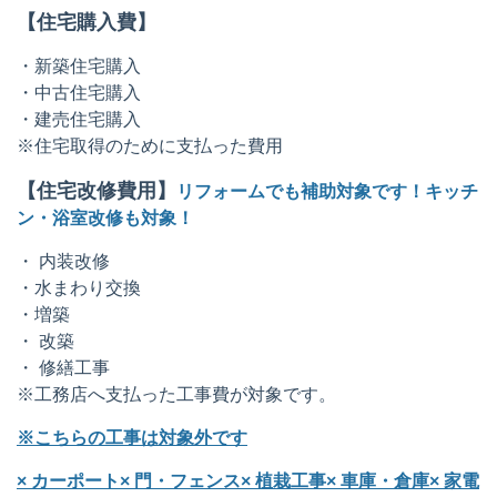
【住宅購入費】
・新築住宅購入
・中古住宅購入
・建売住宅購入
※住宅取得のために支払った費用
【住宅改修費用】
リフォームでも補助対象です！
キッチ
ン・浴室改修も対象！
・
内装改修
・
水まわり交換
・
増築
・
改築
・
修繕工事
※工務店へ支払った工事費が対象です。
※こちらの工事は
対象外です
×
カーポート
×
門・フェンス
×
植栽工事
×
車庫・倉庫
×
家電