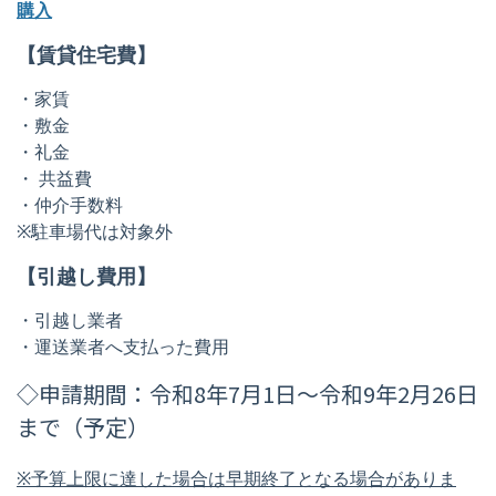
購入
【賃貸住宅費】
・
家賃
・
敷金
・
礼金
・
共益費
・
仲介手数料
※
駐車場代は対象外
【
引越し費用】
・引越し業者
・運送業者
へ支払った費用
◇申請期間：
令和
8
年
7
月
1
日～
令和
9
年
2
月
26
日
まで（予定）
※
予算上限に達した場合は早期終了となる場合がありま