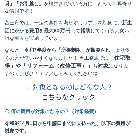
貸」「お引越し」
を検討されている方に、
とっても耳寄り
な情報です！
富士市では、一定の条件を満たすカップルを対象に、
新生
60
万円
活にかかる費用を最大
まで
補助
してくれる
大変お
得な制度を実施しています。
なんと、
令和
7
年度から「所得制限」が撤廃
され、
より多
「住宅取
くの方が使いやすくなりました
！ 当工務店での
得」や「リフォーム（改修工事）」
対象
も
になりま
すので、ぜひチェックしてみてくださいね
◇ 対象となるのはどんな人？
こちらをクリック
◇ 何の費用が対象になるの？（対象経費）
令和
8
年
4
月
1
日から申請日までに支払った、以下の費用が
対象です。