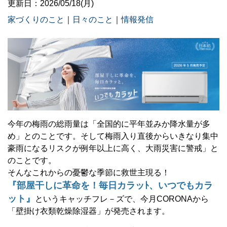
更新日：2026/05/18(月)
家づくりのこと
｜
日々のこと
｜
情報発信
今年の梅雨の総雨量は「全国的に平年並みか降水量が多
め」とのことです。そして梅雨入り直後からいきなり集中
豪雨になるリスクが例年以上に高く、大雨災害に警戒」と
のことです。
そんなこれからの憂鬱な季節に救世主現る！
『部屋干しに革命を！毎日カラッﾄ、いつでもカラ
ット』
というキャッチフレ－ズで、今月CORONAから
「壁掛け衣類乾燥除湿器」が発売されます。