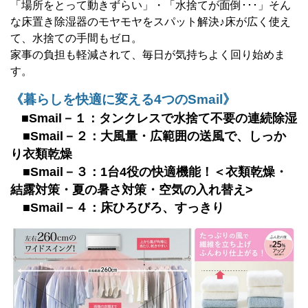
「場所をとって動きずらい」・「水捨てが面倒･･･」そん
な床置き除湿器のモヤモヤをスパット解決♪床が広く使え
て、水捨ての手間もゼロ。
家事の負担も軽減されて、毎日が気持ちよく回り始めま
す。
《暮らしを快適に変える4つのSmail》
■Smail－１：タンクレスで水捨て不要の連続除湿
■Smail－２：大風量・広範囲の送風で、しっか
り衣類乾燥
■Smail－３：1台4役の快適機能！＜衣類乾燥・
結露対策・夏の暑さ対策・空気の入れ替え>
■Smail－４：床ひろびろ、すっきり