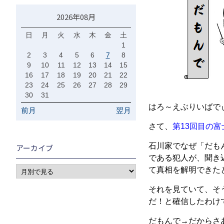
2026年08月
日
月
火
水
木
金
土
1
2
3
4
5
6
7
8
9
10
11
12
13
14
15
16
17
18
19
20
21
22
23
24
25
26
27
28
29
30
31
はろ～えぶりいばで
前月
翌月
さて、
第13回目の
石川家でなぜ「だも
アーカイブ
である犯人が、聞き
て真相を解明できた
それを見ていて、そ
だ！と確信したわけ
だもんで→だからさ