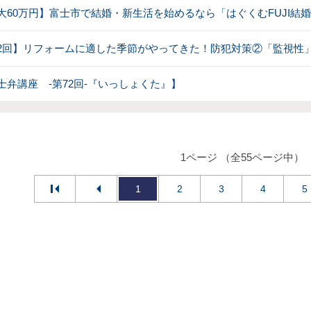
大60万円】富士市で結婚・新生活を始めるなら「はぐくむFUJI結
2回】リフォームに適した季節がやってきた！防犯対策②「監視性
士弁講座 -第72回-『いっしょくた』】
1ページ （全55ページ中）
1
2
3
4
5