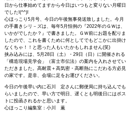
日から仕事始めてますから今日はいつもと変りない月曜日
でした!(^^)!
心ほっこり5月号、今日の午後無事発送致しました。今月
の手書きシリ－ズは、毎年5月恒例の『2022年のＧＷは、
いかがでしたか？』で書きました。ＧＷ前にお題を配りま
したので、これを書くために何としてでもどこかに出掛け
なくちゃ！！と思った人もいたかもしれません(笑)
挟み込みには、5月28日（土）・29日（日）に開催される
「構造現場見学会」（富士市伝法）の案内を入れさせてい
ただきました。高耐震＋高気密・高断熱にこだわる方必見
の家です。是非、会場に足をお運びください。
今日の午後早い内に石川 定さんに郵便局に持ち込んでも
らいましたので、早い方で明日、遅くとも明後日にはポス
トに投函されるかと思います。
心ほっこり編集室：小川 薫