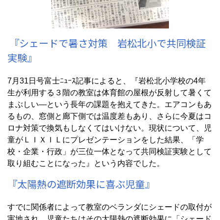
『シェードで暑さ対策 岩松北小で共同検証
実験』
7月31日号富士ﾆｭｰｽ記事によると、『岩松北小学校の4年
生が利用する３階の教室は体育館の屋根が反射して暑くて
まぶしい―という長年の課題を抱えてきた。エアコンもあ
るもの、窓側と廊下側では温度差もあり、さらに今夏はコ
ロナ対策で換気もしなくてはいけない。現状について、児
童がＬＩＸＩＬにプレゼンテーションをした結果、「学
校・企業・行政」が三位一体となって共同検証実験として
取り組むことになった』という内容でした。
『太陽熱の遮断効果に喜ぶ児童』
すでに関係者によって教室のベランダにシェードの取付が
実地され、児童たちはその太陽熱の遮断効果に「シェード