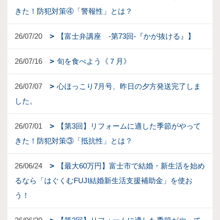
きた！防犯対策④「警報性」とは？
26/07/20
【富士弁講座 -第73回-『かが抜ける』】
26/07/16
旬を食べよう《７月》
26/07/07
心ほっこり7月号、昨日の夕方発送完了しま
した。
26/07/01
【第3回】リフォームに適した季節がやって
きた！防犯対策③「抵抗性」とは？
26/06/24
【最大60万円】富士市で結婚・新生活を始め
るなら「はぐくむFUJI結婚新生活支援補助金」を使お
う！