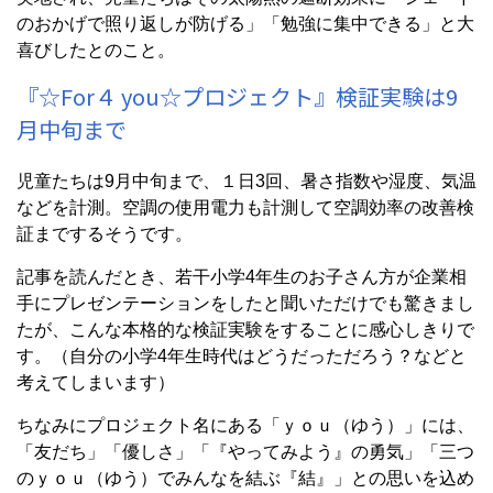
のおかげで照り返しが防げる」「勉強に集中できる」と大
喜びしたとのこと。
『☆For４ you☆プロジェクト』検証実験は9
月中旬まで
児童たちは9月中旬まで、１日3回、暑さ指数や湿度、気温
などを計測。空調の使用電力も計測して空調効率の改善検
証までするそうです。
記事を読んだとき、若干小学4年生のお子さん方が企業相
手にプレゼンテーションをしたと聞いただけでも驚きまし
たが、こんな本格的な検証実験をすることに感心しきりで
す。（自分の小学4年生時代はどうだっただろう？などと
考えてしまいます）
ちなみにプロジェクト名にある「ｙｏｕ（ゆう）」には、
「友だち」「優しさ」「『やってみよう』の勇気」「三つ
のｙｏｕ（ゆう）でみんなを結ぶ『結』」との思いを込め