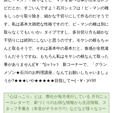
ピだとか。すごいんですよ！石川シェフは！ピ－マンの種
をしっかり取り除き、細かな千切りにして作るのだそうで
す。私は基本大雑把な性格ですので、ピ－マンの種は別に
取らなくてもいいか♩タイプですし、多分切り方も細かな
千切りには絶対にしないと思うのです。モヤシの根もちゃ
んと取るそうで、それは基本中の基本だと。食感が全然違
うんだそうですね。もちろん私はモヤシの根なんて取った
事がありません((´∀｀*))ヶﾗヶﾗ 新コーナーで、「グラン
メゾン★石川のお料理講座」なんてお願いしちゃいましょ
うか?★★★いや★★★★★目指して〜(・∀・)ｲｲﾈ!!
『心ほっこり』とは、弊社が毎月発行している 月刊ニュ
ースレターで、家づくりのお得な情報から生活情報、ス
タッフ手書き（本音がチラホラ
??
）などなど様々なコー