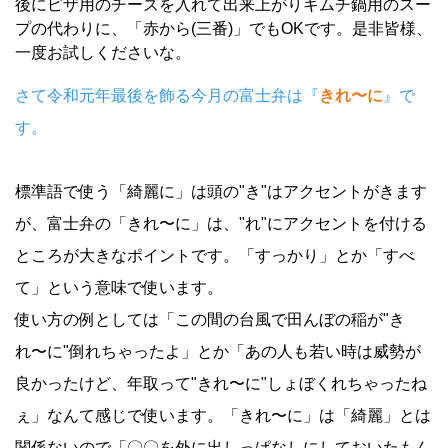
後にピザ用のチーズを入れて出来上がりキムチ鍋用のスー
プの代わりに、「赤から(三番)」でもOKです。是非皆様、
一度お試しくださいな。
さて令和元年最後を飾る今月の富士弁は『
きれ〜に
』で
す。
標準語で使う「綺麗に」は頭の"き"はアクセントがきます
が、富士弁の「きれ〜に」は、"れ"にアクセントを付ける
ところが大きなポイントです。「すっかり」とか「すべ
て」という意味で使います。
使い方の例としては「この間の台風で田んぼの稲が"き
れ〜に"倒れちゃったよ」とか「あの人も若い時は威勢が
良かったけど、年取って"きれ〜に"しょぼくれちゃったね
ぇ」なんて感じで使います。「きれ〜に」は「綺麗」とは
関係ないので「〇〇を外に出しっぱなしにしておいたもん