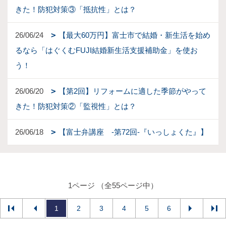
きた！防犯対策③「抵抗性」とは？
26/06/24
【最大60万円】富士市で結婚・新生活を始め
るなら「はぐくむFUJI結婚新生活支援補助金」を使お
う！
26/06/20
【第2回】リフォームに適した季節がやって
きた！防犯対策②「監視性」とは？
26/06/18
【富士弁講座 -第72回-『いっしょくた』】
1ページ （全55ページ中）
1
2
3
4
5
6