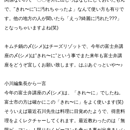
で、"きれ〜に"に汚れちゃったよ」なんて使い方も有りで
す。他の地方の人が聞いたら「えっ?綺麗に汚れた???」
となっちゃいますよね(笑)
キムチ鍋の〆(シメ)はチーズリゾットで、今年の富士弁講
座の〆(シメ)は"きれ〜に"という事でまた来年も富士弁講
座をどうぞ宜しくお願い致します。はぶあぐっといや〜♪
小川編集長から一言
今年の富士弁講座の〆(シメ)は、「きれ〜に」でしたね。
富士市の方は確かにこの「きれ〜に」をよく使います(笑)
そういえば最近石川先生は料理に目覚めたようで、得意料
理をよくレクチャーしてくれます。最近教わったのは「無
限ピ－マン」！限りなくピーマンを食べる事が出来るレシ