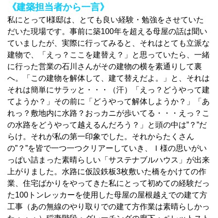
《建築担当者から一言》
私にとってI様邸は、とても良い経験・勉強をさせていた
だいた現場です。事前に築100年を超える母屋の話は聞い
ていましたが、実際に行ってみると、それはとても立派な
建物で、「えっ？ここを建替え？」と思っていたら、一緒
に行った営業の石川さんがその建物の横を素通りして裏
へ。「この建物を解体して、建て替えだよ。」と、それは
それは簡単にサラッと・・・（汗）「えっ？どうやって建
てようか？」その前に「どうやって解体しようか？」「あ
れっ？敷地内に水路？おっカニが歩いてる・・・えっ？こ
の水路をどうやって越えるんだろう？」と頭の中は”？”だ
らけ。それが私の第一印象でした。それからたくさん
の”？”を皆で一つ一つクリアーしていき、Ｉ様の思いがい
っぱい詰まった素晴らしい「サステナブルハウス」が出来
上がりました。水路に仮設鉄板3枚敷いた橋をかけての作
業、住宅ばかりをやってきた私にとって初めての経験だっ
た100トンレッカーを使用した母屋の屋根越えでの建て方
工事（あの無線のやり取りでの建て方作業は素晴らしかっ