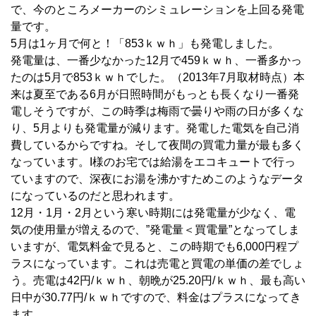
で、今のところメーカーのシミュレーションを上回る発電
量です。
5月は1ヶ月で何と！「853ｋｗｈ」も発電しました。
発電量は、一番少なかった12月で459ｋｗｈ、一番多かっ
たのは5月で853ｋｗｈでした。（2013年7月取材時点）本
来は夏至である6月が日照時間がもっとも長くなり一番発
電しそうですが、この時季は梅雨で曇りや雨の日が多くな
り、5月よりも発電量が減ります。発電した電気を自己消
費しているからですね。そして夜間の買電力量が最も多く
なっています。I様のお宅では給湯をエコキュートで行っ
ていますので、深夜にお湯を沸かすためこのようなデータ
になっているのだと思われます。
12月・1月・2月という寒い時期には発電量が少なく、電
気の使用量が増えるので、”発電量＜買電量”となってしま
いますが、電気料金で見ると、この時期でも6,000円程プ
ラスになっています。これは売電と買電の単価の差でしょ
う。売電は42円/ｋｗｈ、朝晩が25.20円/ｋｗｈ、最も高い
日中が30.77円/ｋｗｈですので、料金はプラスになってき
ます。