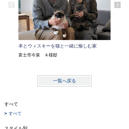
土間にソ
本とウィスキーを猫と一緒に愉しむ家
紡ぐ家
富士市今泉 Ａ様邸
富士市松
一覧へ戻る
すべて
すべて
スタイル別