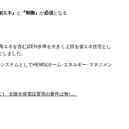
創エネ』
と
『制御』
が
必須
となる
再エネを含む
)ZEH
水準を大きく上回る省エネ住宅とし
としました。
トシステムとして
HEMS(
ホーム･エネルギー･マネジメン
く
)
、太陽光発電設置等の要件は無し。