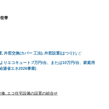
の世帯
置
､
外窓交換
(
カバー 工法
)
､
外窓設置
(
はつり
)
など
よりエコキュート:
7
万円/台、または
10
万円/台、家庭用
給湯省エネ
2026
事業
)
改修､エコ住宅設備の設置の組合せ