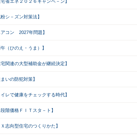
【住宅省エネ２０２６キャンペ－ン】
【花粉シ－ズン対策法】
エアコン 2027年問題】
【丙午（ひのえ・うま）】
【住宅関連の大型補助金が継続決定】
【住まいの防犯対策】
【トイレで健康をチェックする時代】
【２段階価格ＦＩＴスタ－ト】
【ＧＸ志向型住宅のつくりかた】