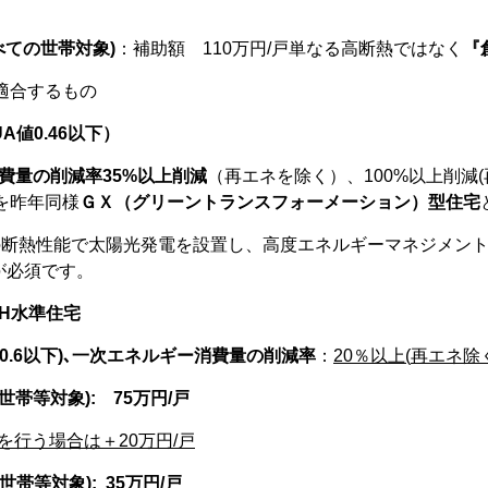
べての世帯対象
)
：補助額
110
万円/戸単なる高断熱ではなく
『
適合するもの
UA
値
0.46
以下）
費量の削減率
35%
以上削減
（再エネを除く）、
100%
以上削減
(
を昨年同様
ＧＸ（グリーントランスフォーメーション）型住宅
の断熱性能で太陽光発電を設置し、高度エネルギーマネジメン
が必須です。
H
水準住宅
0.6
以下
)
､一次エネルギー消費量の削減率
：
20
％以上
(
再エネ除
世帯等対象
):
75
万円/戸
を行う場合は＋
20
万円/戸
世帯等対象
): 35
万円/戸