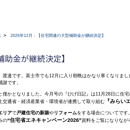
他
2025年12月：【住宅関連の大型補助金が継続決定】
型補助金が継続決定】
、渡邉です。富士市でも
12
月に入り朝晩はかなり寒くなりまし
感謝です。
と僅かとなりました。今月号の『ひげ日記』は
11
月
28
日に住宅
『みらい
土交通省・経済産業省・環境省が連携して取り組む
エリア
で
戸建住宅の新築
や
リフォーム
をする場合についてです
“住宅省エネキャンペーン
2026
”
みの
資料をご覧になりなが