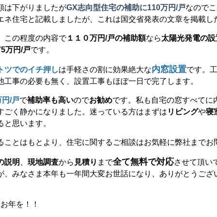
額は下がりましたが
GX
志向型住宅の補助に
110
万円/戸
なのでこ
エネ住宅と記載しましたが、これは国交省発表の文章を掲載し
、この程度の内容で
１１０万円/戸の補助額
なら
太陽光発電の設
75
万円/戸
です。
内窓設置
トツでのイチ押し
は手軽さの割に効果絶大な
です。
他工事の必要も無く、設置工事もほぼ一日で完了します。
万円/戸
で
補助率も高い
ので
お勧め
です。私も自宅の窓すべてに
すごく静かになりました。迷っている方はまずは
リビング
や
寝
ると思います。
ることはもとより、住宅に関するご相談はお気軽に弊社までお
全て無料で対応
の説明
、
現地調査
から
見積り
まで
させて頂い
、みなさま本年も一年間大変お世話になり、ありがとうござ
いお年を！！