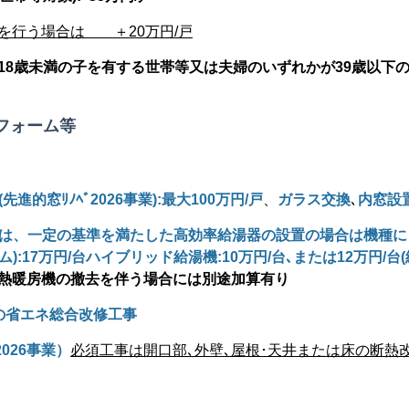
却を行う場合は ＋
20
万円/戸
18
歳未満の子を有する世帯等又は夫婦のいずれかが
39
歳以下
フォーム等
(
先進的窓ﾘﾉﾍﾞ
2026
事業
):
最大
100
万円/戸
、
ガラス交換
､
内窓設
は、一定の基準を満たした高効率給湯器の設置の場合は機種に
ム
)
:
17
万円/台ハイブリッド給湯機:
10
万円/台､または
12
万円/台
(
熱暖房機の撤去を伴う場合には別途加算有り
の省エネ総合改修工事
2026
事業）
必須工事は開口部､外壁､屋根･天井または床の断熱