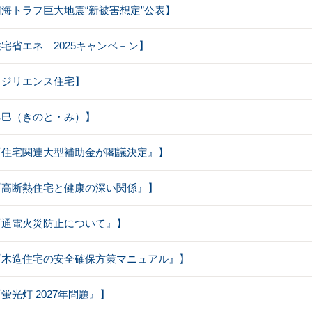
【南海トラフ巨大地震“新被害想定”公表】
【住宅省エネ 2025キャンペ－ン】
【レジリエンス住宅】
【乙巳（きのと・み）】
【『住宅関連大型補助金が閣議決定』】
【『高断熱住宅と健康の深い関係』】
【『通電火災防止について』】
：【『木造住宅の安全確保方策マニュアル』】
『蛍光灯 2027年問題』】