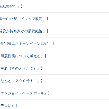
【｢新紙幣発行」】
【｢富士山ハザ－ドマップ改定」】
【｢賃貸か持ち家かの最終結論」】
【「住宅省エネキャンペ－ン2024」】
【『耐震性能について考える』】
【『甲辰（きのえ・たつ）』】
【『なんと ２００号！！』】
【『エンジョイ・ベ－スボ－ル』】
【『デコ活』】