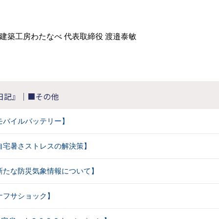
建築工房わたなべ 代表取締役 渡邉泰敏
日記』｜■その他
【 モバイルバッテリー】
【 自宅暑さストレスの解決策】
【 新たな防災気象情報について】
【 ナフサショック】