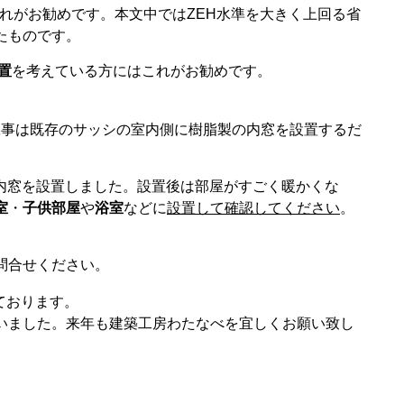
れがお勧めです。本文中では
ZEH
水準を大きく上回る省
たものです。
置
を考えている方にはこれがお勧めです。
工事は既存のサッシの室内側に樹脂製の内窓を設置するだ
内窓を設置しました。設置後は部屋がすごく暖かくな
室
・
子供部屋
や
浴室
などに
設置して確認してください
。
問合せください。
ております。
いました。来年も建築工房わたなべを宜しくお願い致し