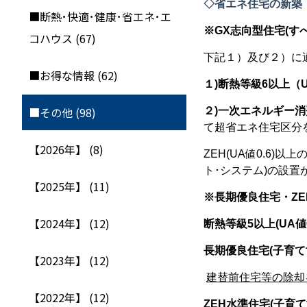
◇省エネ住宅の新築
■断熱･快適･健康･省エネ･エ
※
GX
志向型住宅
(
す
コハウス (67)
下記１）及び２）に
■お得な情報 (62)
１)断熱等級
6
以上（
■その他 (98)
２
)
一次エネルギー消
て超省エネ住宅区分
【2026年】 (8)
ZEH(UA
値
0.6)
以上
ト･システム
)
の設置
【2025年】 (11)
※長期優良住宅・
ZE
【2024年】 (12)
断熱等級
5
以上
(UA
値
長期優良住宅
(
子育て
【2023年】 (12)
建替前住宅等の除却
【2022年】 (12)
ZEH
水準住宅
(
子育て