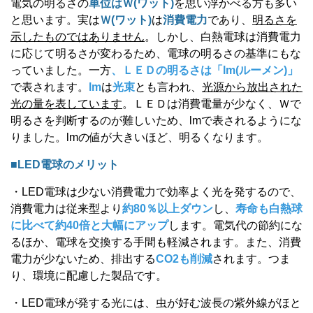
電気の明るさの
単位はＷ(ワット)
を思い浮かべる方も多い
と思います。実は
Ｗ
(
ワット)
は
消費電力
であり、
明るさを
示したものではありません
。しかし、白熱電球は消費電力
に応じて明るさが変わるため、電球の明るさの基準にもな
っていました。一方
、ＬＥＤの明るさは「
lm(
ルーメン)」
で表されます。
lm
は
光束
とも言われ、
光源から放出された
光の量を表しています
。ＬＥＤは消費電量が少なく、Ｗで
明るさを判断するのが難しいため、
lm
で表されるようにな
りました。
lm
の値が大きいほど、明るくなります。
■
LED
電球のメリット
・
LED
電球は少ない消費電力で効率よく光を発するので、
消費電力は従来型より
約
80
％以上ダウン
し、
寿命も白熱球
に比べて約
40
倍と大幅にアップ
します。電気代の節約にな
るほか、電球を交換する手間も軽減されます。また、消費
電力が少ないため、排出する
CO2
も削減
されます。つま
り、環境に配慮した製品です。
・
LED
電球が発する光には、虫が好む波長の紫外線がほと