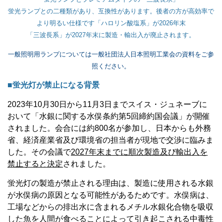
蛍光ランプとの二種類があり、互換性があります。後者の方が高効率で
より明るい仕様です「ハロリン酸塩系」が2026年末
「三波長系」が2027年末に製造・輸出入が廃止されます。
一般照明用ランプについては一般社団法人日本照明工業会の資料をご参
照ください。
■蛍光灯が禁止になる背景
2023
年
10
月
30
日から
11
月
3
日までスイス・ジュネーブに
おいて「水銀に関する水俣条約第
5
回締約国会議」が開催
されました。会合には約
800
名が参加し、日本からも外務
省、経済産業省及び環境省の担当者が現地で交渉に臨みま
した。その会議で
2027
年末までに順次製造及び輸出入を
禁止すると決定
されました。
蛍光灯の製造が禁止される理由は、製造に使用される水銀
が水俣病の原因となる可能性があるためです。水俣病は、
工場などからの排出水に含まれるメチル水銀化合物を吸収
した魚を人間が食べることによって引き起こされる中毒性