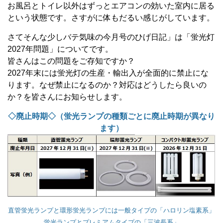
お風呂とトイレ以外はずっとエアコンの効いた室内に居る
という状態です。さすがに体もだるい感じがしています。
さてそんな少しバテ気味の今月号のひげ日記」は「蛍光灯
2027
年問題」についてです。
皆さんはこの問題をご存知ですか？
2027
年末には
蛍光灯の生産・輸出入が全面的に禁止にな
ります
。なぜ禁止になるのか？対応はどうしたら良いの
か？を皆さんにお知らせします。
◇廃止時期◇（蛍光ランプの種類ごとに廃止時期が異なり
ます）
直管蛍光ランプと環形蛍光ランプには一般タイプの「ハロリン塩素系」
蛍光ランプとプレミアムタイプの「三波長系」