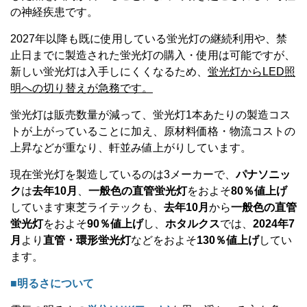
の神経疾患です。
2027
年以降も既に使用している蛍光灯の継続利用や、禁
止日までに製造された蛍光灯の購入・使用は可能ですが、
新しい蛍光灯は入手しにくくなるため、
蛍光灯から
LED
照
明への切り替えが急務です。
蛍光灯は販売数量が減って、蛍光灯
1
本あたりの製造コス
トが上がっていることに加え、原材料価格・物流コストの
上昇などが重なり、軒並み値上がりしています。
現在蛍光灯を製造しているのは
3
メーカーで、
パナソニッ
ク
は
去年
10
月
、
一般色の直管蛍光灯
をおよそ
80
％値上げ
しています東芝ライテックも、
去年
10
月
から
一般色の直管
蛍光灯
をおよそ
90
％値上げ
し、
ホタルクス
では、
2024
年
7
月
より
直管・環形蛍光灯
などをおよそ
130
％値上げ
してい
ます。
■明るさについて