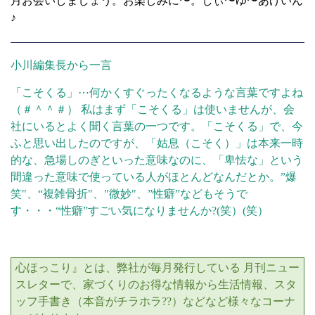
月お会いしましょう。お楽しみに〜。しぃ〜ゆ〜あげいん
♪
小川編集長から一言
「こそくる」
⋯
何かくすぐったくなるような言葉ですよね
（＃＾＾＃）
私はまず「こそくる」は使いませんが、会
社にいるとよく聞く言葉の一つです。「こそくる」で、今
ふと思い出したのですが、「姑息（こそく）」は本来一時
的な、急場しのぎといった意味なのに、「卑怯な」という
間違った意味で使っている人がほとんどなんだとか。
”
爆
笑"、
“
複雑骨折"、"微妙"、”性癖”などもそうで
す・・・
“
性癖
”すごい
気になりませんか
?(
笑）
(
笑）
心ほっこり』とは、弊社が毎月発行している 月刊ニュー
スレターで、家づくりのお得な情報から生活情報、スタ
ッフ手書き（本音がチラホラ
??
）などなど様々なコーナ