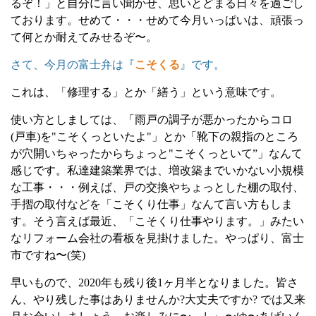
るぞ！」と自分に言い聞かせ、思いとどまる日々を過ごし
ております。せめて・・・
せめて今月いっぱいは、頑張っ
て何とか耐えてみせるぞ〜。
さて、今月の富士弁は『
こそくる
』です。
これは、「修理する」とか「繕う」という意味です。
使い方としましては、「雨戸の調子が悪かったからコロ
(
戸車
)
を
"
こそくっといたよ
"
」とか「靴下の親指のところ
が穴開いちゃったからちょっと
"
こそくっといて”」なんて
感じです。私達建築業界では、増改築までいかない小規模
な工事・・・
例えば、戸の交換やちょっとした棚の取付、
手摺の取付などを「こそくり仕事」なんて言い方もしま
す。そう言えば最近、「こそくり仕事やります。」みたい
なリフォーム会社の看板を見掛けました。やっぱり、富士
市ですね〜
(
笑
)
早いもので、
2020
年も残り後
1
ヶ月半となりました。皆さ
ん、やり残した事はありませんか
?
大丈夫ですか
?
では又来