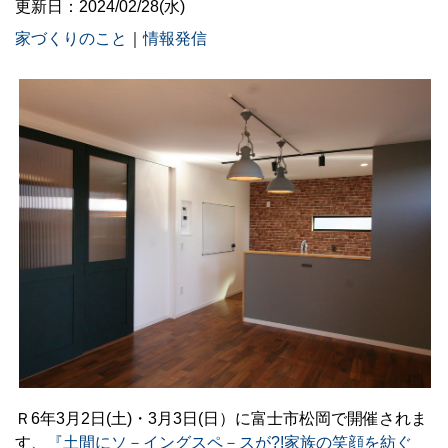
更新日：2024/02/28(水)
家づくりのこと
｜
情報発信
Ｒ6年3月2日(土)・3月3日(日）に富士市松岡で開催されま
す、
『土間にソ－イングスペ－スが?!家族の笑顔を紡ぐ