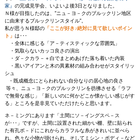
家』
の完成見学会、いよいよ後3日となりました。
Ｎ様が目指したのは、”ニュ－ヨ－クのブルックリン地区
に由来するブルックリンスタイル”。
私が思うＮ様邸の
「ここが好き♪絶対に見て欲しいポイン
ト」
は･･･
・全体に感じる「ア－ティスティックな雰囲気」
・気取らないカッコ良さの演出
・ダ－クカラ－＋白でまとめあげた落ち着いた内装
・黒いアイアンと木の異素材の組み合わせがスタイリッ
シュ
・既成概念にとらわれない自分なりの居心地の良さ
等々、ニュ－ヨ－クのブルックリンを彷彿させる「ラフ
で無骨な感じ」「新しいのに何かどこか懐かしい感じがす
る」ところを是非見ていただけたらと思います。
ネ－ミングにあります「土間にソ－イングスペ－ス
が･･･」ですが、土間に設置された細かい棚、壁に貼られ
た有孔ボ－ドにこれからカラフルな糸がきれいに並べら
れ、色々な小物が掛けられ、そしてミシン・ボディ－など