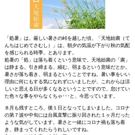
「処暑」は、厳しい暑さの峠を越した頃、「天地始粛（て
んちはじめてさむし）」は、朝夕の気温が下がり秋の気配
を感じられる時季、とあります。
処暑の「処」は落ち着くという意味で、天地始粛の「粛」
は静まる、引き締まる、縮む、弱まるという意味だとか。
暑さが落ち着き、弱まるということですね。暑い事をいい
理由に何にもする気になれずにいましたが、これからは涼
しいと思える日が多くなるということですので、怠けてい
た色々な事をやらなくちゃ･･･と、今思っています。
８月も残すところ、後１日となってしまいました。コロナ
の第７波や中旬には台風直撃に振り回された１ヶ月だった
ような気がしています。暑さと一緒にコロナ禍も落ち着
き、静まってくれたらうれしいですね。