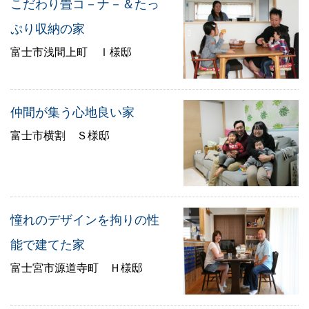
こだわり畳コ－ナ－＆たっ
ぷり収納の家
富士市浅間上町 Ｉ様邸
仲間が集う心地良い家
富士市横割 Ｓ様邸
憧れのデザインを拘りの性
能で建てた家
富士宮市源道寺町 Ｈ様邸