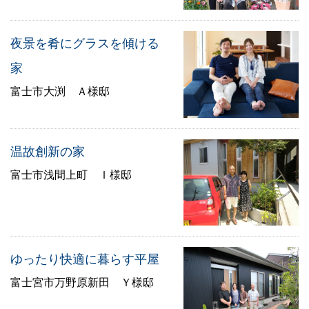
夜景を肴にグラスを傾ける
家
富士市大渕 Ａ様邸
温故創新の家
富士市浅間上町 Ｉ様邸
ゆったり快適に暮らす平屋
富士宮市万野原新田 Ｙ様邸