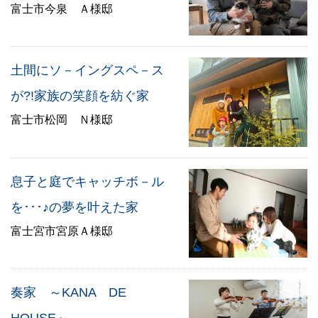
富士市今泉 Ａ様邸
土間にソ－イングスペ－ス
が?!家族の笑顔を紡ぐ家
富士市松岡 Ｎ様邸
息子と庭でキャッチボ－ル
を･･･♪の夢を叶えた家
富士宮市宮原Ａ様邸
奏家 ～KANA DE