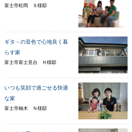
富士市松岡 Ｓ様邸
ギタ－の音色で心地良く暮
らす家
富士市富士見台 Ｈ様邸
いつも笑顔で過ごせる快適
な家
富士市柚木 Ｎ様邸