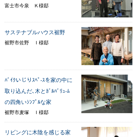
富士市今泉 Ｋ様邸
サステナブルハウス裾野
裾野市佐野 Ｉ様邸
ﾊﾞｲｸいじりｽﾍﾟ-ｽを家の中に
取り込んだ､木とｶﾞﾙﾊﾞﾘｭ-ﾑ
の四角いｼﾝﾌﾟﾙな家
裾野市麦塚 Ｉ様邸
リビングに木陰を感じる家