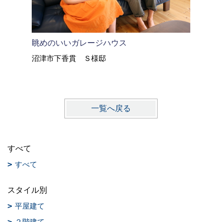
眺めのいいガレージハウス
オトナの
沼津市下香貫 Ｓ様邸
富士市比
一覧へ戻る
すべて
すべて
スタイル別
平屋建て
２階建て