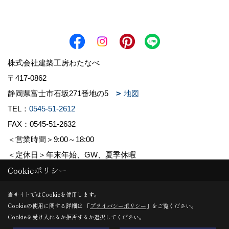
株式会社建築工房わたなべ
〒417-0862
静岡県富士市石坂271番地の5
地図
TEL：
0545-51-2612
FAX：0545-51-2632
＜営業時間＞9:00～18:00
＜定休日＞年末年始、GW、夏季休暇
Cookieポリシー
Copyright (c) 株式会社建築工房わたなべ. All Rights Reserved.
当サイトではCookieを使用します。
Cookieの使用に関する詳細は 「
プライバシーポリシー
」をご覧ください。
Produced by
ゴデスクリエイト
Cookieを受け入れるか拒否するか選択してください。