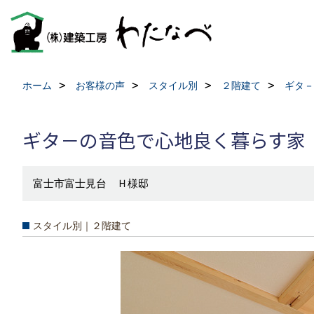
ホーム
お客様の声
スタイル別
２階建て
ギタ－
ギタ－の音色で心地良く暮らす家
富士市富士見台 Ｈ様邸
スタイル別｜２階建て