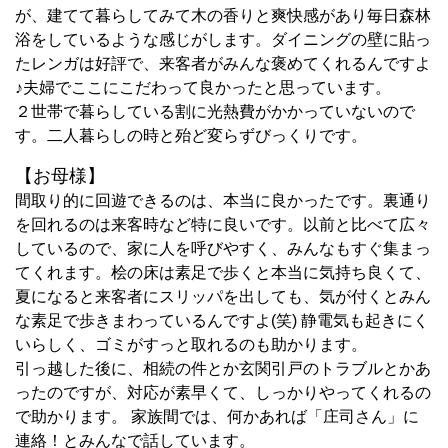
が、建てて暮らしてみて木の香りと爽快感があり毎日森林
浴をしているような感じがします。ダイニングの壁に貼っ
たレンガは好評で、来客者がみんな褒めてくれるんですよ
♪夫婦でここにこだわって良かったと思っています。
２世帯で暮らしている割に光熱費がかかっていないので
す。二人暮らしの時と殆ど変らずびっくりです。
【お母様】
間取り的に回遊できるのは、本当に良かったです。裏通り
を回れるのは来客時など特に良いです。以前と比べて広々
しているので、家に人を呼びやすく、みんなもすぐ集まっ
てくれます。桧の床は素足で歩くと本当に気持ち良くて、
夏になると来客者にスリッパを出しても、気が付くとみん
な素足で歩きまわっているんですよ(笑) 静電気も起きにく
いらしく、ゴミがすっと取れるのも助かります。
引っ越した後に、相続の件とか玄関引戸のトラブルとかあ
ったのですが、対応が素早くて、しっかりやってくれるの
で助かります。 家族間では、何かあれば「庄司さん」に
連絡！とみんなで話しています。