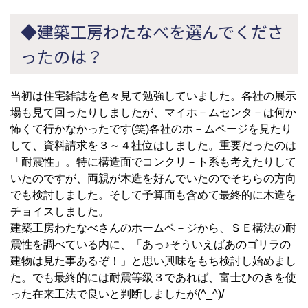
◆建築工房わたなべを選んでくださ
ったのは？
当初は住宅雑誌を色々見て勉強していました。各社の展示
場も見て回ったりしましたが、マイホ－ムセンタ－は何か
怖くて行かなかったです(笑)各社のホ－ムページを見たり
して、資料請求を３～４社位はしました。重要だったのは
「耐震性」。特に構造面でコンクリ－ト系も考えたりして
いたのですが、両親が木造を好んでいたのでそちらの方向
でも検討しました。そして予算面も含めて最終的に木造を
チョイスしました。
建築工房わたなべさんのホームペ－ジから、ＳＥ構法の耐
震性を調べている内に、「あっ♪そういえばあのゴリラの
建物は見た事あるぞ！」と思い興味をもち検討し始めまし
た。でも最終的には耐震等級３であれば、富士ひのきを使
った在来工法で良いと判断しましたが(^_^)/