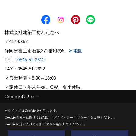
株式会社建築工房わたなべ
〒417-0862
静岡県富士市石坂271番地の5
地図
TEL：
0545-51-2612
FAX：0545-51-2632
＜営業時間＞9:00～18:00
＜定休日＞年末年始、GW、夏季休暇
Cookieポリシー
Copyright (c) 株式会社建築工房わたなべ. All Rights Reserved.
当サイトではCookieを使用します。
Cookieの使用に関する詳細は 「
プライバシーポリシー
」をご覧ください。
Produced by
ゴデスクリエイト
Cookieを受け入れるか拒否するか選択してください。