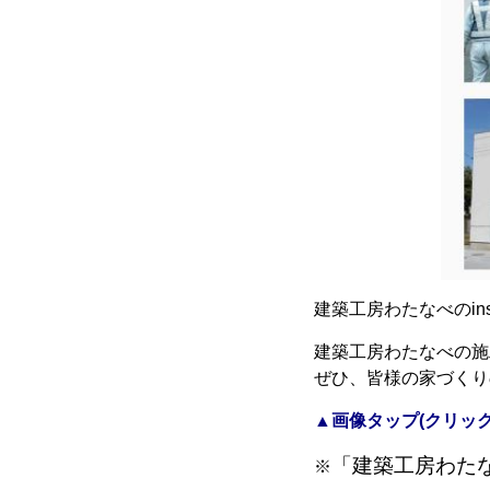
建築工房わたなべのins
建築工房わたなべの施
ぜひ、皆様の家づくり
▲画像タップ(クリッ
「建築工房わた
※