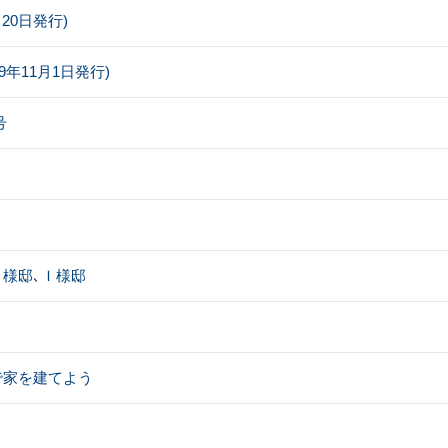
0月20日発行)
019年11月1日発行)
号
様邸､Ｉ様邸
で家を建てよう