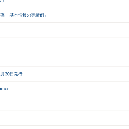
ッラ）
事業 基本情報の実績例」
11月30日発行
mer