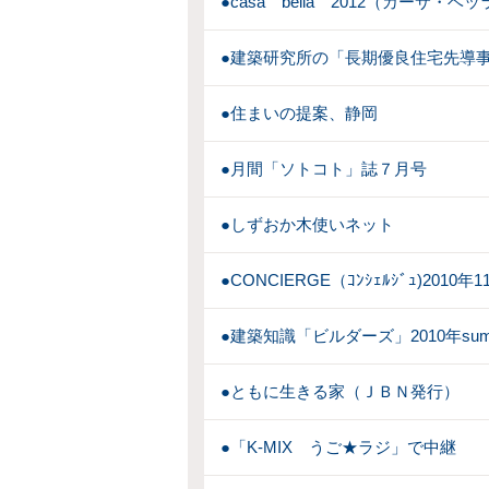
●casa bella 2012（カーサ・ベ
●建築研究所の「長期優良住宅先導
●住まいの提案、静岡
●月間「ソトコト」誌７月号
●しずおか木使いネット
●CONCIERGE（ｺﾝｼｪﾙｼﾞｭ)2010年
●建築知識「ビルダーズ」2010年sum
●ともに生きる家（ＪＢＮ発行）
●「K-MIX うご★ラジ」で中継