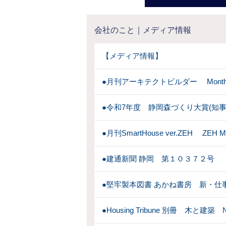
会社のこと｜メディア情報
【メディア情報】
●月刊アーキテクトビルダー Monthly A
●令和7年度 静岡森づくり大賞(知事
●月刊SmartHouse ver.ZEH ZEH 
●建通新聞 静岡 第１０３７２号 （2
●堅牢製本図書 あかね書房 新・仕事
●Housing Tribune 別冊 木と建築