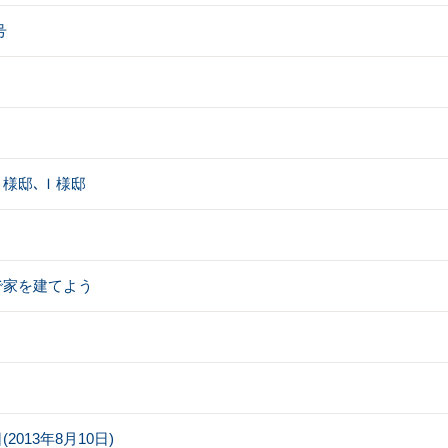
号
様邸､Ｉ様邸
で家を建てよう
013年8月10日)