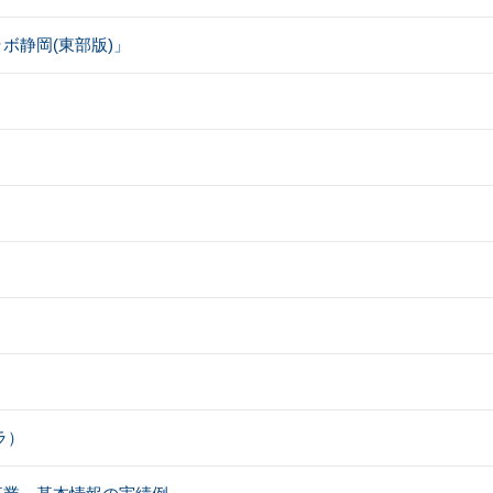
ボ静岡(東部版)」
ッラ）