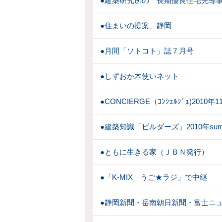
●建築研究所の「長期優良住宅先導
●住まいの提案、静岡
●月間「ソトコト」誌７月号
●しずおか木使いネット
●CONCIERGE（ｺﾝｼｪﾙｼﾞｭ)2010年
●建築知識「ビルダーズ」2010年sum
●ともに生きる家（ＪＢＮ発行）
●「K-MIX うご★ラジ」で中継
●静岡新聞・岳南朝日新聞・富士ニュ－ス