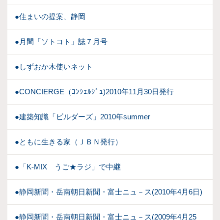
●住まいの提案、静岡
●月間「ソトコト」誌７月号
●しずおか木使いネット
●CONCIERGE（ｺﾝｼｪﾙｼﾞｭ)2010年11月30日発行
●建築知識「ビルダーズ」2010年summer
●ともに生きる家（ＪＢＮ発行）
●「K-MIX うご★ラジ」で中継
●静岡新聞・岳南朝日新聞・富士ニュ－ス(2010年4月6日)
●静岡新聞・岳南朝日新聞・富士ニュ－ス(2009年4月25