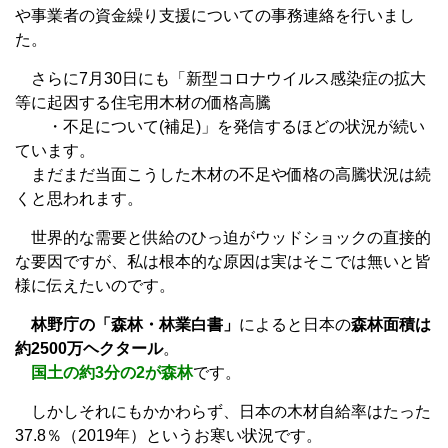
や事業者の資金繰り支援についての事務連絡を行いまし
た。
さらに7月30日にも「新型コロナウイルス感染症の拡大
等に起因する住宅用木材の価格高騰
・不足について(補足)」を発信するほどの状況が続い
ています。
まだまだ当面こうした木材の不足や価格の高騰状況は続
くと思われます。
世界的な需要と供給のひっ迫がウッドショックの直接的
な要因ですが、私は根本的な原因は実はそこでは無いと皆
様に伝えたいのです。
林野庁の「森林・林業白書」
によると日本の
森林面積は
約2500万ヘクタール
。
国土の約3分の2が森林
です。
しかしそれにもかかわらず、日本の木材自給率はたった
37.8％（2019年）というお寒い状況です。