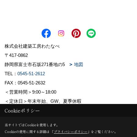
株式会社建築工房わたなべ
〒417-0862
静岡県富士市石坂271番地の5
地図
TEL：
0545-51-2612
FAX：0545-51-2632
＜営業時間＞9:00～18:00
＜定休日＞年末年始、GW、夏季休暇
Cookieポリシー
Copyright (c) 株式会社建築工房わたなべ. All Rights Reserved.
当サイトではCookieを使用します。
Cookieの使用に関する詳細は 「
プライバシーポリシー
」をご覧ください。
Produced by
ゴデスクリエイト