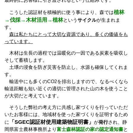
最終的にお客様に引き渡されるという仕組みです。
植林
こうした認証材を積極的に使う事により、森では
→伐採→木材活用→植林
という
サイクル
が生まれま
す。
森は私たちにとって大切な資源であり、多くの価値をも
っています。
木材は生長の過程では温暖化の一因である炭素を吸収し
そして蓄積します。
土壌の浸食を防ぎ災害を防止し、水源も確保してくれま
す。
輸送中にも多くのCO2を排出しますので、なるべくなら
輸送距離も短い近くの適切に管理された山の木を使うこと
が大切だと考えています。
そうした弊社の考え方に共感し家づくりを行っていただ
いたお客様には、地域材を使った家づくりを証明するため
「SGEC認証材使用建築物証明書」
に
が
発行
され、静
岡県富士農林事務所より
富士森林認証の家の認定通知書
と