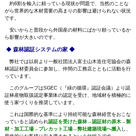
約6割を輸入に頼っている現状が問題で、当然のことな
がら世界的な木材需要の高まりの影響は避けられない状況
です。
安いからと普段から外国産の材料にばかり頼っているか
ら影響が大きいのです。
◆
森林認証システムの家 ◆
弊社では以前より一般社団法人富士山木造住宅協会の森
林認証材委員会に参加し、仲間の工務店とともに活動を行
っています。
このグループはSGEC（『緑の循環』認証会議）より認
証林産物取扱認定事業体の認定を受け、地域材を積極的に
使う家づくりを推奨しています。
これは国際的な基準により持続可能な森林経営をおこな
っていると認められ
認証を受けた
森林→認証材の原木→製
材・加工工場→プレカット工場→弊社建築現場へ搬入
し、