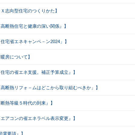
【ＧＸ志向型住宅のつくりかた】
【『高断熱住宅と健康の深い関係』】
【「住宅省エネキャンペ－ン2024」】
【床暖房について】
：【『住宅の省エネ支援。補正予算成立』】
：【「高断熱リフォ－ムはどこから取り組むべきか」】
【『断熱等級５時代の到来』】
：【『エアコンの省エネラベル表示変更』】
『節電要請』】