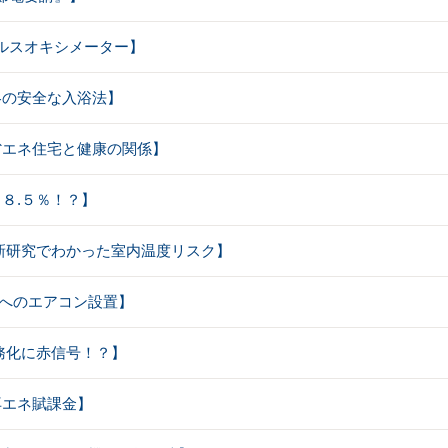
パルスオキシメーター】
【冬の安全な入浴法】
【省エネ住宅と健康の関係】
２８.５％！？】
【最新研究でわかった室内温度リスク】
教室へのエアコン設置】
【義務化に赤信号！？】
【再エネ賦課金】