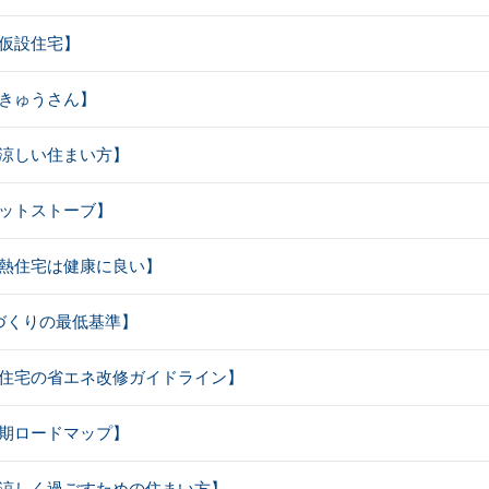
応急仮設住宅】
しんきゅうさん】
夏の涼しい住まい方】
ペレットストーブ】
高断熱住宅は健康に良い】
【家づくりの最低基準】
既存住宅の省エネ改修ガイドライン】
中長期ロードマップ】
夏を涼しく過ごすための住まい方】