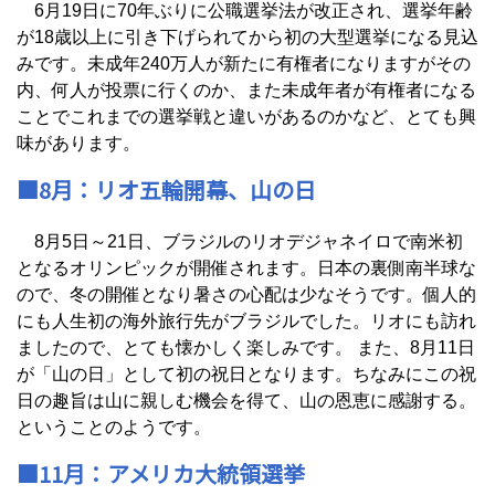
6月19日に70年ぶりに公職選挙法が改正され、選挙年齢
が18歳以上に引き下げられてから初の大型選挙になる見込
みです。未成年240万人が新たに有権者になりますがその
内、何人が投票に行くのか、また未成年者が有権者になる
ことでこれまでの選挙戦と違いがあるのかなど、とても興
味があります。
■8月：リオ五輪開幕、山の日
8月5日～21日、ブラジルのリオデジャネイロで南米初
となるオリンピックが開催されます。日本の裏側南半球な
ので、冬の開催となり暑さの心配は少なそうです。個人的
にも人生初の海外旅行先がブラジルでした。リオにも訪れ
ましたので、とても懐かしく楽しみです。 また、8月11日
が「山の日」として初の祝日となります。ちなみにこの祝
日の趣旨は山に親しむ機会を得て、山の恩恵に感謝する。
ということのようです。
■11月：アメリカ大統領選挙