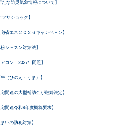
【 新たな防災気象情報について】
【 ナフサショック】
【住宅省エネ２０２６キャンペ－ン】
【花粉シ－ズン対策法】
エアコン 2027年問題】
【丙午（ひのえ・うま）】
【住宅関連の大型補助金が継続決定】
【住宅関連令和8年度概算要求】
【住まいの防犯対策】