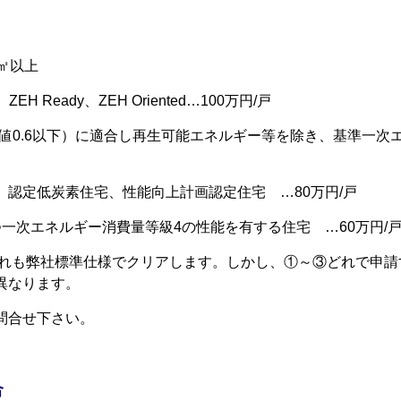
㎡以上
、ZEH Ready、ZEH Oriented…100万円/戸
値0.6以下）に適合し再生可能エネルギー等を除き、基準一次
、認定低炭素住宅、性能向上計画認定住宅 …80万円/戸
一次エネルギー消費量等級4の性能を有する住宅 …60万円/
れも弊社標準仕様でクリアします。しかし、①～③どれで申請
異なります。
問合せ下さい。
合