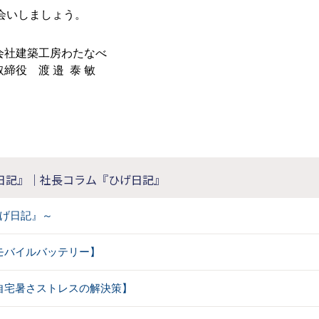
会いしましょう。
会社建築工房わたなべ
締役 渡 邉 泰 敏
日記』｜社長コラム『ひげ日記』
げ日記』～
【 モバイルバッテリー】
【 自宅暑さストレスの解決策】