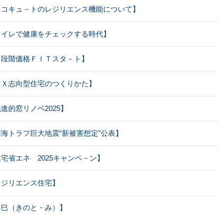
：【エコキュ－トのレジリエンス機能について】
【トイレで健康をチェックする時代】
【２段階価格ＦＩＴスタ－ト】
【ＧＸ志向型住宅のつくりかた】
先進的窓リノベ2025】
【南海トラフ巨大地震“新被害想定”公表】
【住宅省エネ 2025キャンペ－ン】
【レジリエンス住宅】
【乙巳（きのと・み）】