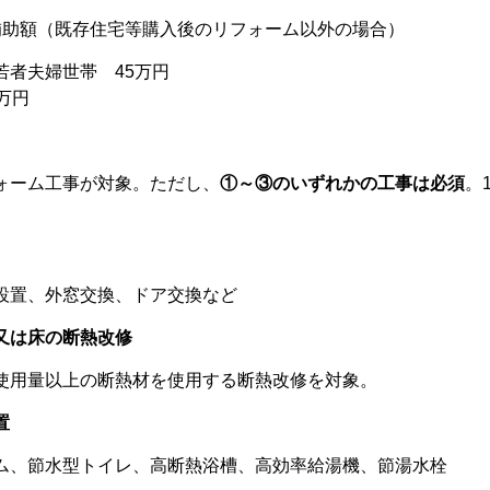
補助額（既存住宅等購入後のリフォーム以外の場合）
者夫婦世帯 45万円
万円
ォーム工事が対象。ただし、
①～
③のいずれかの工事は必須
。
置、外窓交換、ドア交換など
又は床の断熱改修
用量以上の断熱材を使用する断熱改修を対象。
置
、節水型トイレ、高断熱浴槽、高効率給湯機、節湯水栓