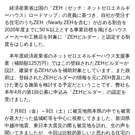
経済産業省は国の「ZEH（ゼッチ：ネットゼロエネルギ
ーハウス）ロードマップ」の意義に基づき、自社が受注す
る住宅のうちZEH（Nearly ZEHを含む）が占める割合を
2020年度までに50％以上とする事業目標を掲げるハウス
メーカーや工務店を対象に「ZEHビルダー」と認定する制
度をはじめました。
本年度経済産業省のネットゼロエネルギーハウス支援事
業（補助額125万円）ではこの登録されたZEHビルダーが
設計、建築するZEHのみを補助対象としています。また政
府は、登録されたZEHビルダーの情報を元にZEH普及に向
けた更なる施策を検討する予定だということです。弊社も
本年4月の第1回公募に申込み「ZEHビルダー」の認定を
受けました。
７月8日（金）～9日（土）に被災地熊本県の中でも被害
が甚大だった益城町等を中心に視察してきました。新潟県
中越沖地震、東日本大震災の際も被災地を訪れ、生の声を
聞いてきましたが、今回は比較的新しいと思われる住宅の