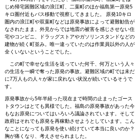
じめ帰宅困難区域の浪江町、二葉町のほか福島第一原発5
キロ圏付近もバス移動で視察してきました。 原発10キロ
圏内の浪江町や双葉町などは原発事故によって避難勧告が
なされたまま。外見からでは地震の被害を感じさせない住
宅やコンビニ、ドラッグストアやガソリンスタンドなどの
建物が続く町並み。唯一違っていたのは作業員以外の人が
全くいないということでした。
この町で幸せな生活を送っていた何千、何万という人々
の生活を一瞬で奪った原発の事故。避難区域の町では未だ
に7万人もの人々が家に戻れない状況が続いているそうで
す。
原発事故から5年半経った現在まで時間の止まったゴース
トタウンはとても異様でした。福島の原発事故があった今
もなお原発についてはいろいろ議論されています。そして
政府はそれでも原発を再稼動させようとしています。こん
なことになっても原発を使い続けていて本当に良いのか？
胸が痛くなり、考えさせられました。