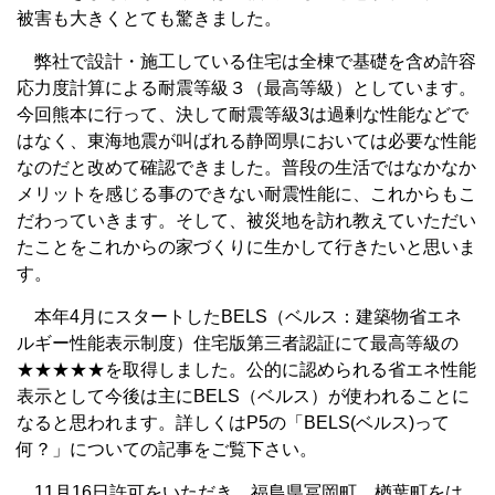
被害も大きくとても驚きました。
弊社で設計・施工している住宅は全棟で基礎を含め許容
応力度計算による耐震等級３（最高等級）としています。
今回熊本に行って、決して耐震等級3は過剰な性能などで
はなく、東海地震が叫ばれる静岡県においては必要な性能
なのだと改めて確認できました。普段の生活ではなかなか
メリットを感じる事のできない耐震性能に、これからもこ
だわっていきます。そして、被災地を訪れ教えていただい
たことをこれからの家づくりに生かして行きたいと思いま
す。
本年4月にスタートしたBELS（ベルス：建築物省エネ
ルギー性能表示制度）住宅版第三者認証にて最高等級の
★★★★★を取得しました。公的に認められる省エネ性能
表示として今後は主にBELS（ベルス）が使われることに
なると思われます。詳しくはP5の「BELS(ベルス)って
何？」についての記事をご覧下さい。
11月16日許可をいただき、福島県冨岡町、楢葉町をは