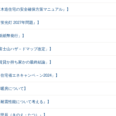
：【『木造住宅の安全確保方策マニュアル』】
『蛍光灯 2027年問題』】
【｢新紙幣発行」】
【｢富士山ハザ－ドマップ改定」】
【｢賃貸か持ち家かの最終結論」】
【「住宅省エネキャンペ－ン2024」】
【床暖房について】
【『耐震性能について考える』】
【『甲辰（きのえ・たつ）』】