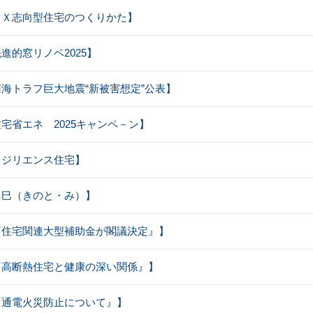
【ＧＸ志向型住宅のつくりかた】
先進的窓リノベ2025】
【南海トラフ巨大地震“新被害想定”公表】
【住宅省エネ 2025キャンペ－ン】
【レジリエンス住宅】
【乙巳（きのと・み）】
【『住宅関連大型補助金が閣議決定』】
【『高断熱住宅と健康の深い関係』】
【『通電火災防止について』】