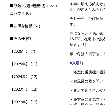
冬季に増える傾向が
■断熱･快適･健康･省エネ･エ
ク」が原因とみられ
コハウス (67)
今月号の「ひげ日記
す。
■お得な情報 (61)
冬になると「我が家
■その他 (97)
16.7℃。在宅中の
結果より）。
【2026年】 (7)
寒い冬は入浴事故に
【2025年】 (11)
■入浴前
・浴室に暖房機が設
【2024年】 (12)
・お風呂の蓋を開け
【2023年】 (12)
・素足で床タイルな
・脱衣室に電気スト
【2022年】 (12)