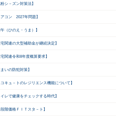
【花粉シ－ズン対策法】
エアコン 2027年問題】
【丙午（ひのえ・うま）】
【住宅関連の大型補助金が継続決定】
【住宅関連令和8年度概算要求】
【住まいの防犯対策】
：【エコキュ－トのレジリエンス機能について】
【トイレで健康をチェックする時代】
【２段階価格ＦＩＴスタ－ト】