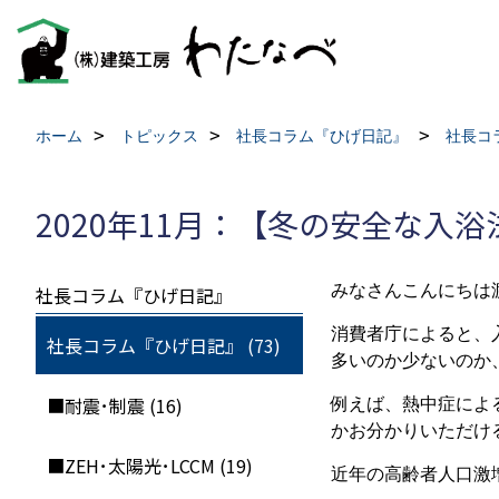
ホーム
トピックス
社長コラム『ひげ日記』
社長コ
2020年11月：【冬の安全な入浴
みなさんこんにちは
社長コラム『ひげ日記』
消費者庁によると、入
社長コラム『ひげ日記』 (73)
多いのか少ないのか
■耐震･制震 (16)
例えば、熱中症による死
かお分かりいただけ
■ZEH･太陽光･LCCM (19)
近年の高齢者人口激