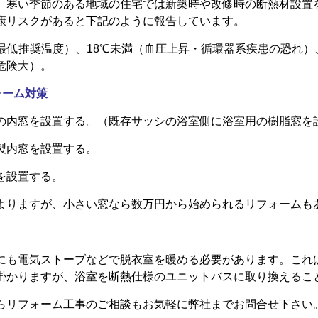
、寒い季節のある地域の住宅では新築時や改修時の断熱材設置
康リスクがあると下記のように報告しています。
の最低推奨温度）、18℃未満（血圧上昇・循環器系疾患の恐れ）
危険大）。
ォーム対策
の内窓を設置する。（既存サッシの浴室側に浴室用の樹脂窓を
製内窓を設置する。
を設置する。
よりますが、小さい窓なら数万円から始められるリフォームも
にも電気ストーブなどで脱衣室を暖める必要があります。これ
掛かりますが、浴室を断熱仕様のユニットバスに取り換えるこ
らリフォーム工事のご相談もお気軽に弊社までお問合せ下さい