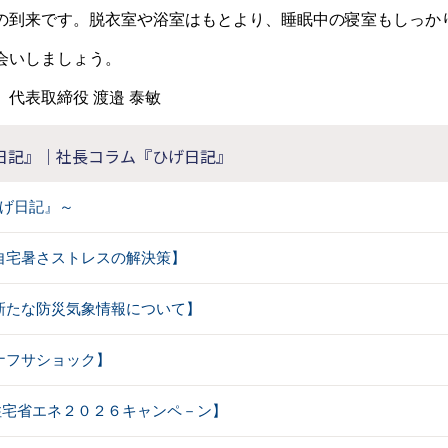
の到来です。脱衣室や浴室はもとより、睡眠中の寝室もしっか
会いしましょう。
代表取締役 渡邉 泰敏
日記』｜社長コラム『ひげ日記』
げ日記』～
【 自宅暑さストレスの解決策】
【 新たな防災気象情報について】
【 ナフサショック】
【住宅省エネ２０２６キャンペ－ン】