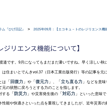
ラム『ひげ日記』
2025年09月：【エコキュ－トのレジリエンス機
のレジリエンス機能について】
渡邉です。
9
月になってもまだまだ暑いですね。早く涼しい秋
」は住まいとでんき
vol.37
（日本工業出版発行）等の記事を元
「
回復力
」
「
復元力
」
「
立ち直る力
」
とは
や
、
などを意味
て元の状態に戻ろうとする力のことを指します。
「
防災力
」
「
対応力
」
対する
や災害発生後の
といった意味で
ネ性能や快適さといった点を重視してきましたが、近年災害の