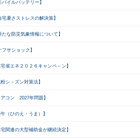
【 モバイルバッテリー】
【 自宅暑さストレスの解決策】
【 新たな防災気象情報について】
【 ナフサショック】
【住宅省エネ２０２６キャンペ－ン】
【花粉シ－ズン対策法】
エアコン 2027年問題】
【丙午（ひのえ・うま）】
【住宅関連の大型補助金が継続決定】