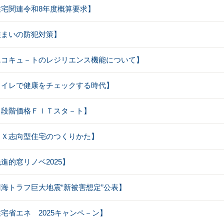
【住宅関連令和8年度概算要求】
【住まいの防犯対策】
：【エコキュ－トのレジリエンス機能について】
【トイレで健康をチェックする時代】
【２段階価格ＦＩＴスタ－ト】
【ＧＸ志向型住宅のつくりかた】
先進的窓リノベ2025】
【南海トラフ巨大地震“新被害想定”公表】
【住宅省エネ 2025キャンペ－ン】