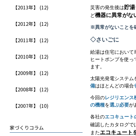
【2013年】 (12)
貯湯
災害の発生後は
機器に異常がな
ど
【2012年】 (12)
※異常がないことを
【2011年】 (12)
◇さいごに
給湯は住宅において
【2010年】 (12)
ヒートポンプを使っ
ます。
【2009年】 (12)
太陽光発電システム
備
はほとんどの場合
【2008年】 (12)
今回の
レジリエンス
【2007年】 (10)
の機種
を
選ぶ必要
が
各社の
エコキュート
確認したカタログで
家づくりコラム
エコキュート
また