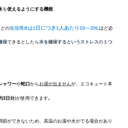
水
を
使えるようにする機能
1
日につき
1
人あたり
10
～
20L
などの
生活用水は
ほど必
確保
できるとしたら
水を確保するというストレス
の
１つ
シャワー
や
蛇口
から
お湯が出ません
が、エコキュート本
約
3
日分
)
が使用できます｡
調節ができないため、高温のお湯や水がでる場合があり