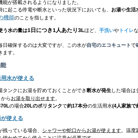
機能が搭載されるようになりました。
時に起こる停電や断水といった状況下においても、
お湯
や
生活
の機能
のことを指します。
1
日につき
1
人あたり
3L
使う水の量は
ほど、
手洗い
や
トイレ
。
毎日確保するのは大変ですが、この水が
自宅のエコキュート
で
きます。
機能
活用水が使える
タンクにお湯を貯めておくことができ
断水が発生
した場合は
」から
お湯を取り出せます
。
370L
の場合
20L
のポリタンク
で
約
17
本分
の生活用水
(4
人家族で
湯が使える
が残っている場合、
シャワーや蛇口からお湯が使えます
。温度
を確かめてから使うことに注意
が
必要
です。