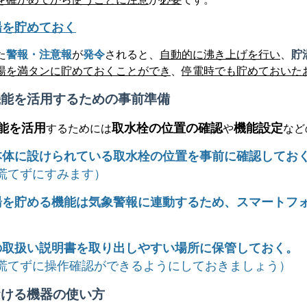
湯を貯めておく
た
警報・注意報
が
発令
されると、
自動的に沸き上げを行い
、
貯
湯を満タンに貯めておくことができ
、
停電時でも貯めておいた
機能を活用するための事前準備
能を活用
取水栓の位置の確認
機能設定
するためには
や
など
本体に設けられている取水栓の位置を事前に確認してお
慌てずにすみます）
湯を貯める機能は気象警報に連動するため、スマートフ
の取扱い説明書を取り出しやすい場所に保管しておく。
慌てずに操作確認ができるようにしておきましょう）
おける機器の使い方