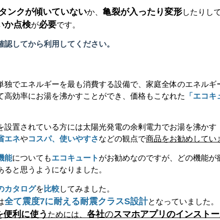
タンクが傾いていない
亀裂が入ったり変形
か、
したりし
いか点検
必要
が
です。
確認してから利用してください。
単独でエネルギーを最も消費する設備で、家庭全体のエネルギ
て高効率にお湯を沸かすことができ、価格もこなれた
「エコキ
を設置されている方には太陽光発電の余剰電力でお湯を沸かす
省エネ
や
コスパ、
使いやすさ
などの観点で
商品をお勧めしてい
機能
についても
エコキュート
がお勧めなのですが、どの機能が
あると思うようになりました。
のカタログ
を
比較
してみました。
全て震度
7
に耐える耐震クラス
S
設計
は
となっていました。
を便利に使う
各社
の
スマホアプリのインストー
ためには、