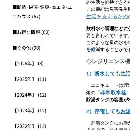
の生活を維持できる
■断熱･快適･健康･省エネ･エ
この機能は災害発生
コハウス (67)
生活を支えるため
飲料水
や
調理などに
■お得な情報 (62)
要と言われています
このような量の水を
■その他 (98)
を軽減
することがで
◇
レジリエンス
【2026年】 (8)
1
）断水しても
生
【2025年】 (11)
エコキュートは貯湯
非常取水栓
体の「
【2024年】 (12)
貯湯タンクの容量が
【2023年】 (12)
2
）停電しても
お
貯湯タンクにお湯
【2022年】 (12)
ますので、
必ず湯温