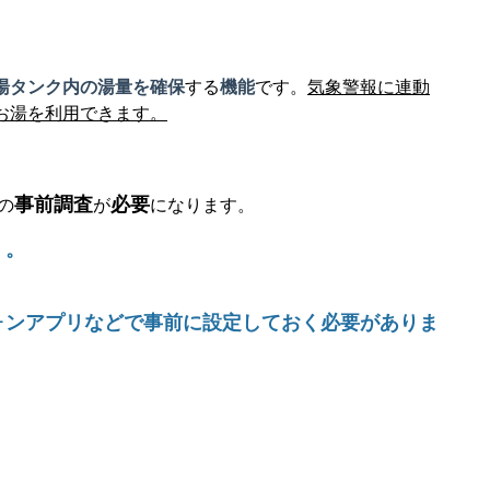
湯タンク内の湯量を確保
する
機能
です。
気象警報に連動
お湯を利用できます。
事前調査
必要
の
が
になります。
く。
ォンアプリなどで事前に設定しておく必要がありま