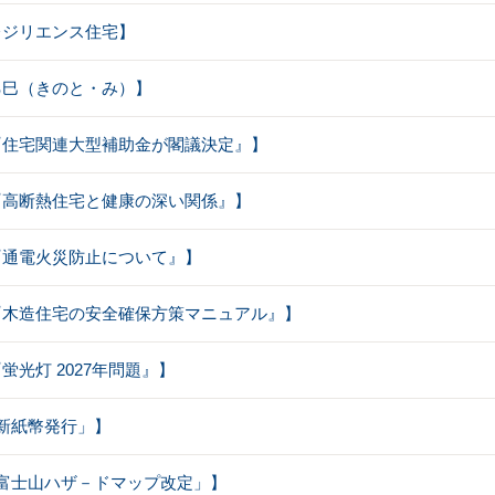
【レジリエンス住宅】
【乙巳（きのと・み）】
【『住宅関連大型補助金が閣議決定』】
【『高断熱住宅と健康の深い関係』】
【『通電火災防止について』】
：【『木造住宅の安全確保方策マニュアル』】
『蛍光灯 2027年問題』】
【｢新紙幣発行」】
【｢富士山ハザ－ドマップ改定」】