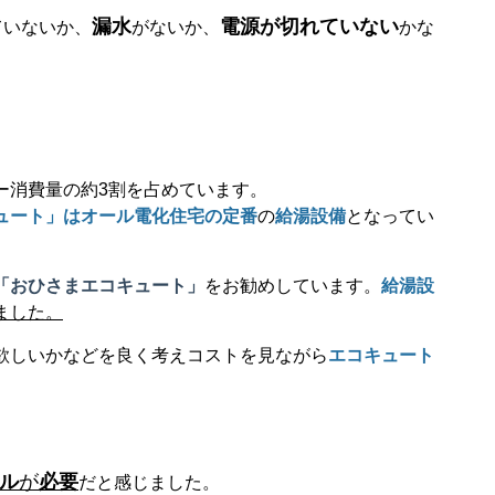
漏水
電源が切れていない
ていないか、
がないか、
かな
ー消費量の約
3
割を占めています。
ュート」はオール電化住宅の定番
の
給湯設備
となってい
「おひさまエコキュート」
をお勧めしています。
給湯設
ました。
欲しいかなどを良く考えコストを見ながら
エコキュート
ル
が
必要
だと感じました。