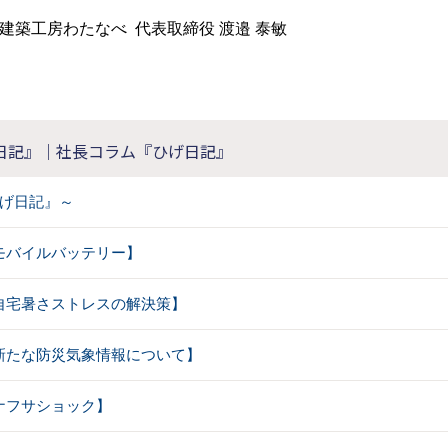
建築工房わたなべ 代表取締役 渡邉 泰敏
日記』｜社長コラム『ひげ日記』
げ日記』～
【 モバイルバッテリー】
【 自宅暑さストレスの解決策】
【 新たな防災気象情報について】
【 ナフサショック】