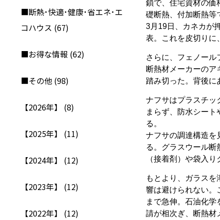
鎖で、住宅資材の価
■断熱･快適･健康･省エネ･エ
礎断熱、付加断熱等
コハウス (67)
3
月
19
日、カネカが
表。これを皮切りに
■お得な情報 (62)
さらに、フェノール
断熱材メーカーのア
■その他 (98)
踏み切った。背後に
ナフサはプラスチッ
【2026年】 (8)
まらず、防水シート
る。
【2025年】 (11)
ナフサの調達構造を
る。グラスウール断
【2024年】 (12)
（接着剤）や袋入り
もとより、ガラスを
【2023年】 (12)
響は避けられない。
まで急伸。石油化学
【2022年】 (12)
請が相次ぎ、断熱材