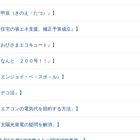
【『甲辰（きのえ・たつ）』】
：【『住宅の省エネ支援。補正予算成立』】
【『おひさまエコキュート』】
【『なんと ２００号！！』】
【『エンジョイ・ベ－スボ－ル』】
【『デコ活』】
：【「エアコンの電気代を節約する方法」】
【「太陽光発電の疑問を解消」】