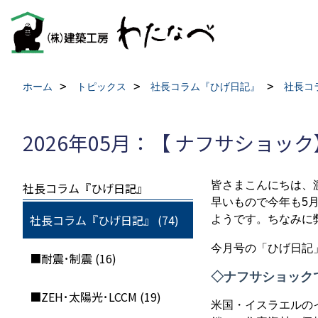
ホーム
トピックス
社長コラム『ひげ日記』
社長コ
2026年05月：【 ナフサショック
皆さまこんにちは、
社長コラム『ひげ日記』
早いもので今年も
5
社長コラム『ひげ日記』 (74)
ようです。ちなみに
今月号の「ひげ日記
■耐震･制震 (16)
◇ナフサショック
■ZEH･太陽光･LCCM (19)
米国・イスラエルの