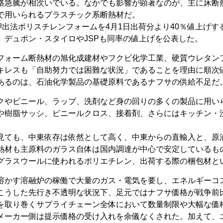
格急騰が相次いでいる。なかでも影響が顕著なのが、主に床断
で用いられるプラスチック系断熱材だ。
押出法ポリスチレンフォームを
4
月
1
日出荷分より
40
％値上げす
、デュポン・スタイロや
JSP
も同率の値上げを公表した。
フォーム断熱材の旭化成建材やフクビ化学工業、硬質ウレタン
キレスも「自助努力では困難な状況」であることを理由に順次
あるのは、石油化学製品の基礎原料であるナフサの供給不足だ
クやビニール、ラップ、洗剤など身の回りの多くの製品に用い
や樹脂サッシ、ビニールクロス、接着剤、さらにはキッチン・
見ても、中東依存は依然として高く、中東からの直輸入と、原
熱材も主原料のガラス自体は国内調達が中心で安定しているも
グラスウールに使われるポリエチレン、出荷する際の梱包材と
溶かす溶融炉の稼働で大量のガス・電気を要し、エネルギーコ
こうした先行き不透明な状況下、足元ではナフサ価格が戦争前
を取り巻くサプライチェーン全体において数量制限や大幅な価
メーカー側は提示価格の受け入れを余儀なくされた。加えて、