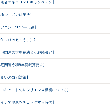
【住宅省エネ２０２６キャンペ－ン】
【花粉シ－ズン対策法】
エアコン 2027年問題】
【丙午（ひのえ・うま）】
【住宅関連の大型補助金が継続決定】
【住宅関連令和8年度概算要求】
【住まいの防犯対策】
：【エコキュ－トのレジリエンス機能について】
【トイレで健康をチェックする時代】