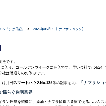
ラム『ひげ日記』
2026年05月：【 ナフサショック】
】
渡邉です。
月に入り、ゴールデンウイークに突入です。早い会社では
4/24
弊社は暦通りのお休みです。
「ナフサショ
」は
月刊スマートハウス
No.135
等の記事を元に
で揺らぐ住宅業界
イラン攻撃を契機に、原油・ナフサ輸送の要衝であるホルムズ