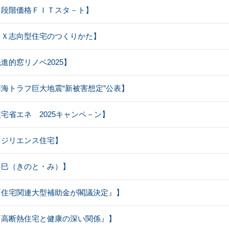
【２段階価格ＦＩＴスタ－ト】
【ＧＸ志向型住宅のつくりかた】
先進的窓リノベ2025】
【南海トラフ巨大地震“新被害想定”公表】
【住宅省エネ 2025キャンペ－ン】
【レジリエンス住宅】
【乙巳（きのと・み）】
【『住宅関連大型補助金が閣議決定』】
【『高断熱住宅と健康の深い関係』】