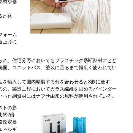
熱材や基
ると発
フォーム
値上げに
。
られ、住宅分野においてもプラスチック系断熱材にとど
洗面、ユニットバス、塗装に至るまで幅広く使われてい
油を輸入して国内精製する分を合わせると
8
割に達す
のの、製造工程においてガラス繊維を固めるバインダー
いった副資材にはナフサ由来の原料が使用されている。
ストの影
比約
2
倍
格改定要
エネルギ