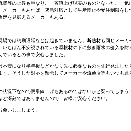
流費等の上昇も重なり、一斉値上げ現実のものとなった。一気
たメーカーもあれば、緊急対応として生産停止や受注制限をし
改定を見据えるメーカーもある。
現場では納期遅延などは起きていません。断熱材も同じメーカ
。いちばん不安視されている屋根材の下に敷き雨水の侵入を防
んでいるとの事で安心しました。
は不安になり半年後などかなり先に必要なものを先行発注した
ます。そうした対応を懸念してメーカーや流通店等もいつも通
の状況下なので便乗値上げもあるのではないかと疑ってしまう
るほど深刻ではありませんので、皆様ご安心ください。
お会いしましょう。