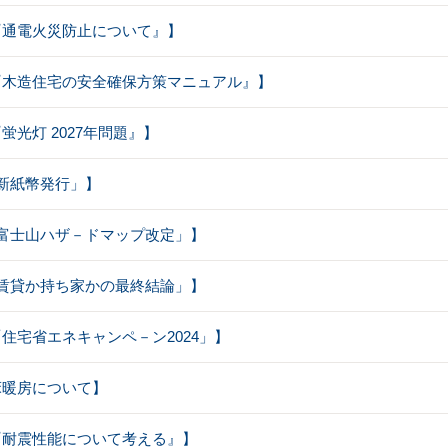
【『通電火災防止について』】
：【『木造住宅の安全確保方策マニュアル』】
『蛍光灯 2027年問題』】
【｢新紙幣発行」】
【｢富士山ハザ－ドマップ改定」】
【｢賃貸か持ち家かの最終結論」】
【「住宅省エネキャンペ－ン2024」】
【床暖房について】
【『耐震性能について考える』】