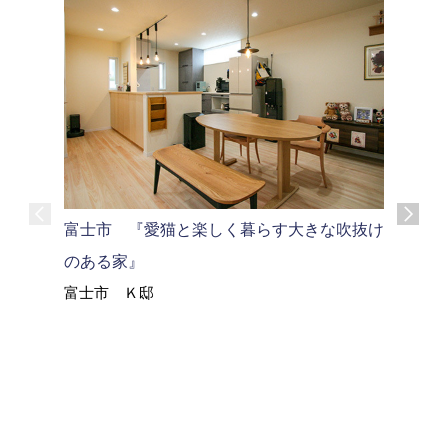
富士市 『愛猫と楽しく暮らす大きな吹抜け
富士市 
のある家』
ウス』
富士市 Ｋ邸
富士市 