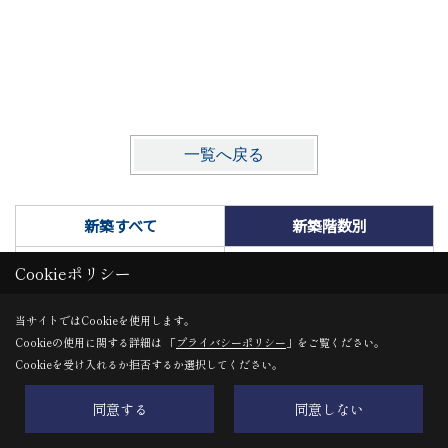
一覧へ戻る
新築すべて
新築階数別
新築特徴別
新築外観別
Cookieポリシー
新築部位別
リフォーム
当サイトではCookieを使用します。
Cookieの使用に関する詳細は 「
プライバシーポリシー
」をご覧ください。
リノベーション
Cookieを受け入れるか拒否するか選択してください。
同意する
同意しない
２階建て
３階建て
平屋建て