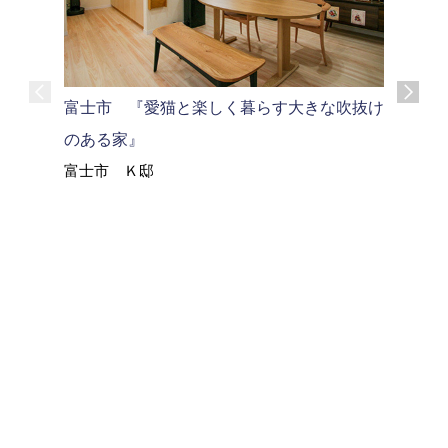
沼津市M
富士市 『愛猫と楽しく暮らす大きな吹抜け
沼津市 
のある家』
富士市 Ｋ邸