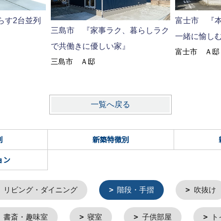
らす2台並列
富士市 『
三島市 『家事ラク、暮らしラク
一緒に愉し
で共働きに優しい家』
富士市 Ａ邸
三島市 Ａ邸
一覧へ戻る
別
新築特徴別
ョン
リビング・ダイニング
階段・手摺
吹抜け
書斎・趣味室
寝室
子供部屋
ト