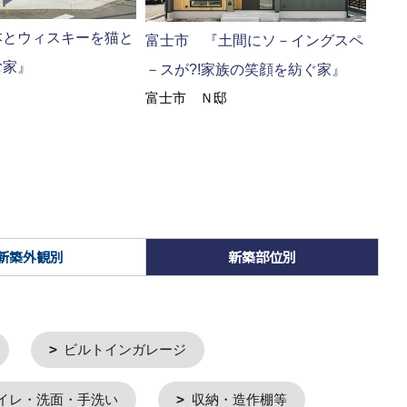
本とウィスキーを猫と
富士市 『土間にソ－イングスペ
富士
む家』
－スが?!家族の笑顔を紡ぐ家』
クト
富士市 Ｎ邸
富士
新築外観別
新築部位別
ビルトインガレージ
イレ・洗面・手洗い
収納・造作棚等