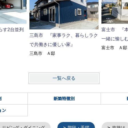
らす2台並列
富士市 『
三島市 『家事ラク、暮らしラク
一緒に愉し
で共働きに優しい家』
富士市 Ａ邸
三島市 Ａ邸
一覧へ戻る
別
新築特徴別
ョン
リビング・ダイニング
階段・手摺
吹抜け