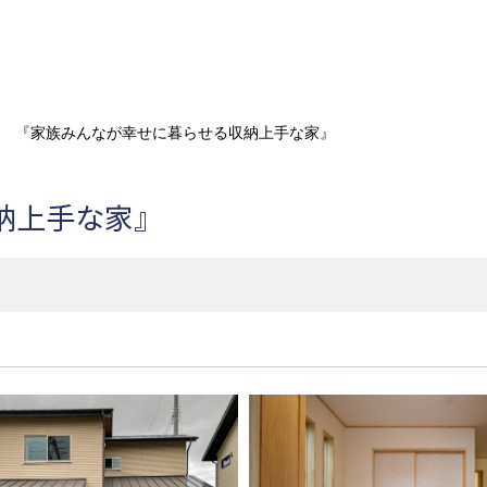
『家族みんなが幸せに暮らせる収納上手な家』
納上手な家』