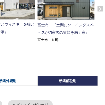
本とウィスキーを猫と
富士市 『土間にソ－イングスペ
富士
む家』
－スが?!家族の笑顔を紡ぐ家』
クト
富士市 Ｎ邸
富士
新築外観別
新築部位別
ビルトインガレージ