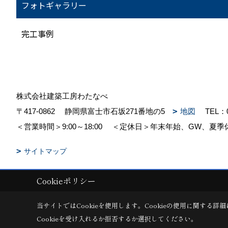
フォトギャラリー
完工事例
株式会社建築工房わたなべ
〒417-0862
静岡県富士市石坂271番地の5
地図
TEL：
＜営業時間＞9:00～18:00
＜定休日＞年末年始、GW、夏季
サイトマップ
Cookieポリシー
Copyright (c) 株式会社建築工房わたなべ. All Rights Reserved.
|
Produc
当サイトではCookieを使用します。
Cookieの使用に関する詳細
Cookieを受け入れるか拒否するか選択してください。