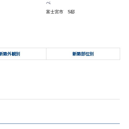
べ
富士宮市 S邸
新築外観別
新築部位別