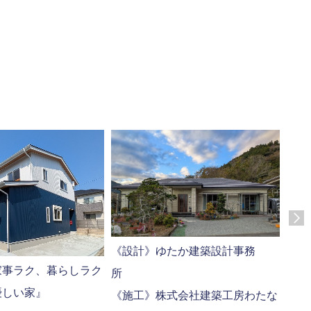
《設計》ゆたか建築設計事務
富士
家事ラク、暮らしラク
一緒
優しい家』
《施工》株式会社建築工房わたな
富士