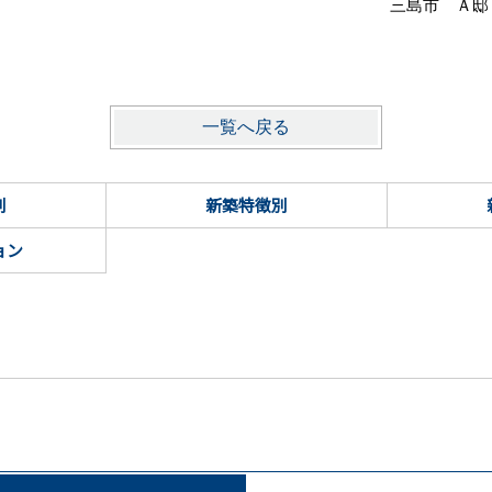
三島市 Ａ邸
一覧へ戻る
別
新築特徴別
ョン