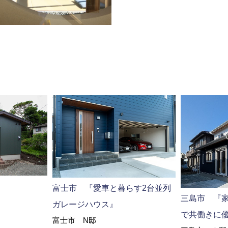
富士市 『愛車と暮らす2台並列
三島市 『
ガレージハウス』
で共働きに
富士市 N邸