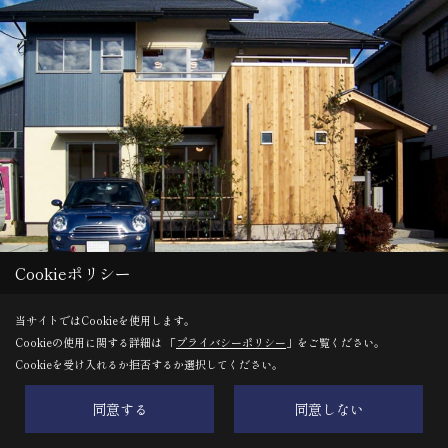
Cookieポリシー
当サイトではCookieを使用します。
『温故知新の家』
Cookieの使用に関する詳細は 「
プライバシーポリシー
」をご覧ください。
Cookieを受け入れるか拒否するか選択してください。
富士市 Ｗ邸
同意する
同意しない