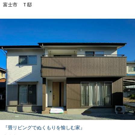
富士市 Ｔ邸
『畳リビングでぬくもりを愉しむ家』