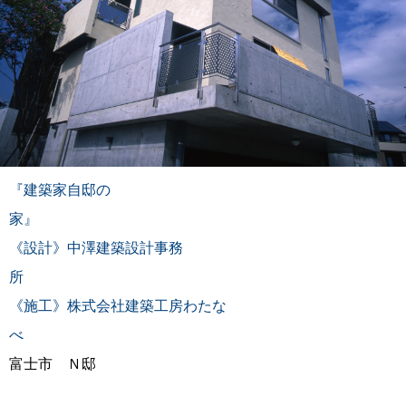
『建築家自邸の
家
《設計》中澤建築設計事務
《施工》株式会社建築工房わたな
富士市 Ｎ邸