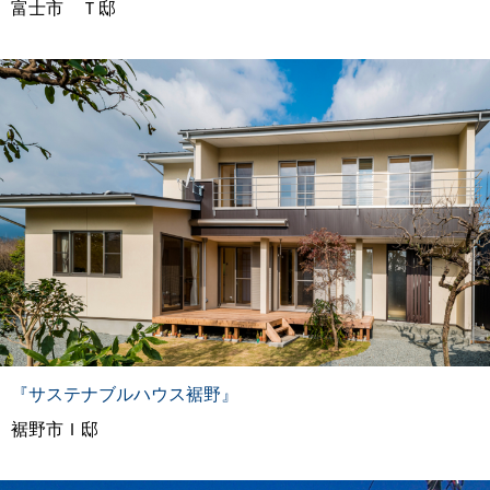
富士市 Ｔ邸
『サステナブルハウス裾野』
裾野市Ｉ邸