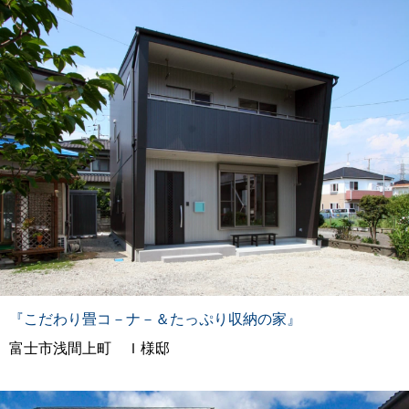
『こだわり畳コ－ナ－＆たっぷり収納の家』
富士市浅間上町 Ｉ様邸