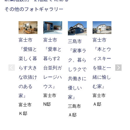
その他のフォトギャラリー
富士市
富士市
富士市
富士
三島市
『愛猫と
『愛車と
『本とウ
『土
『家事ラ
楽しく暮
暮らす2
ィスキー
ソ－
ク、暮ら
らす大き
台並列ガ
を猫と一
グス
しラクで
な吹抜け
レージハ
緒に愉し
スが?
共働きに
のある
ウス』
む家』
族の
優しい
富士市
富士市
家』
を紡
家』
N邸
Ａ邸
富士市
家』
三島市
Ｋ邸
富士
Ａ邸
Ｎ邸