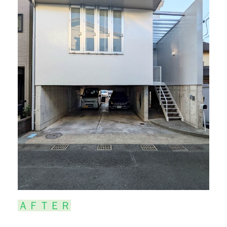
ＡＦＴＥＲ