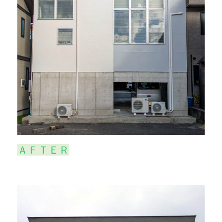
ＡＦＴＥＲ