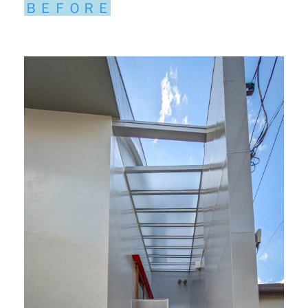
ＢＥＦＯＲＥ