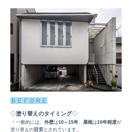
ＢＥＦＯＲＥ
◇
塗り替えのタイミング
◇
・
一般的には、
外壁
は
10～15年
、
屋根
は
10年程度
が
塗り替えの
目安
とされています。