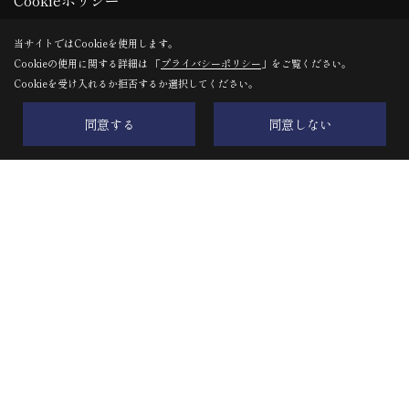
Cookieポリシー
お客様の声
当サイトではCookieを使用します。
Cookieの使用に関する詳細は 「
プライバシーポリシー
」をご覧ください。
Cookieを受け入れるか拒否するか選択してください。
同意する
同意しない
株式会社建築工房わたなべ
〒417-0862
静岡県富士市石坂271番地の5
地図
TEL：
0545-51-2612
FAX：0545-51-2632
＜営業時間＞9:00～18:00
＜定休日＞年末年始、GW、夏季休暇
Copyright (c) 株式会社建築工房わたなべ. All Rights Reserved.