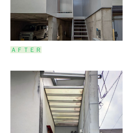
ＡＦＴＥＲ