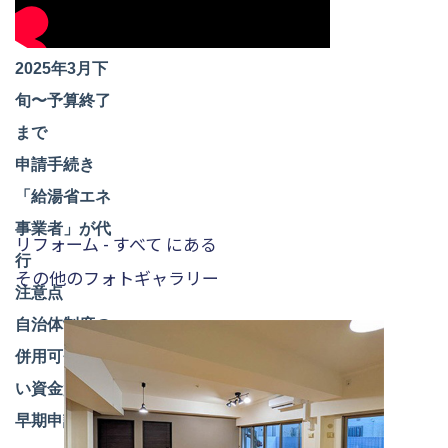
日以降
申請受付開始
2025年3月下
旬〜予算終了
まで
申請手続き
「給湯省エネ
事業者」が代
リフォーム - すべて にある
行
その他のフォトギャラリー
注意点
自治体制度の
併用可否 後払
い資金負担、
早期申請推奨