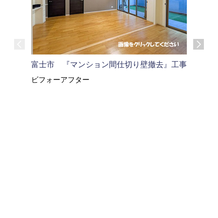
富士市 『マンション間仕切り壁撤去』工事
富士市 
ビフォーアフター
ビフォー