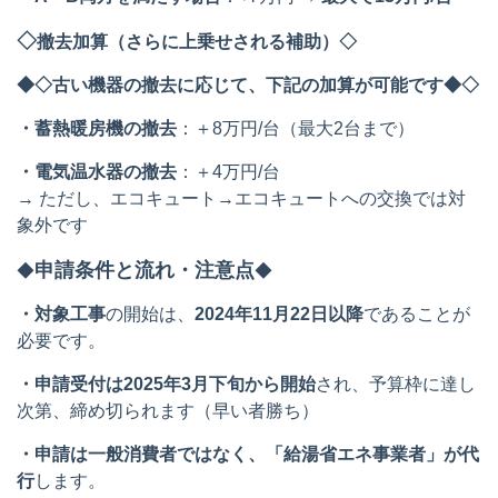
◇
撤去加算（さらに上乗せされる補助）◇
◆◇古い機器の撤去に応じて、下記の加算が可能です◆◇
・蓄熱暖房機の撤去
：＋8万円/台（最大2台まで）
・電気温水器の撤去
：＋4万円/台
→ ただし、エコキュート→エコキュートへの交換では対
象外です
申請条件と流れ・注意点
◆
◆
・対象工事
の開始は、
2024年11月22日以降
であることが
必要です。
・申請受付は2025年3月下旬から開始
され、予算枠に達し
次第、締め切られます（早い者勝ち）
・申請は一般消費者ではなく、「給湯省エネ事業者」が代
行
します。