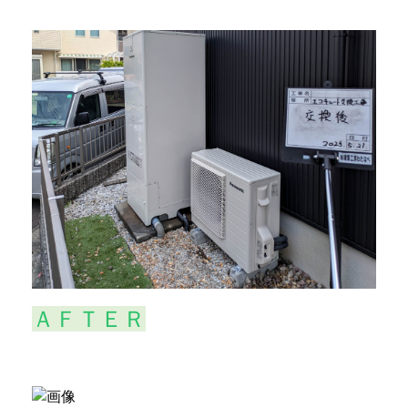
ＡＦＴＥＲ