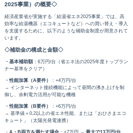
2025事業）の概要◇
経済産業省が実施する「給湯省エネ2025事業」では、高
効率な給湯機器（エコキュートなど）への買い替え・導入
を支援するために、以下のような補助金制度が用意されて
います。
◇補助金の構成と金額◇
・基本補助額
：6万円/台（省エネ法の2025年度トップラン
ナー基準をクリア）
・性能加算（A要件）
：+4万円/台
→ インターネット接続機能によって昼間の沸き上げを制
御し、余剰電力活用が可能な機種
・性能加算（B要件）
：+6万円/台
→ 基準値＋0.2以上の省エネ性能、または「おひさまエコ
キュート」（太陽光発電連携）
・
A・B両方を満たす場合
：+7万円 →
最大で13万円/台