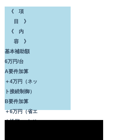
《 項
目 》
《 内
容 》
基本補助額
6万円/台
A要件加算
＋4万円（ネッ
ト接続制御）
B要件加算
＋6万円（省エ
ネ性能 or おひ
さまエコ