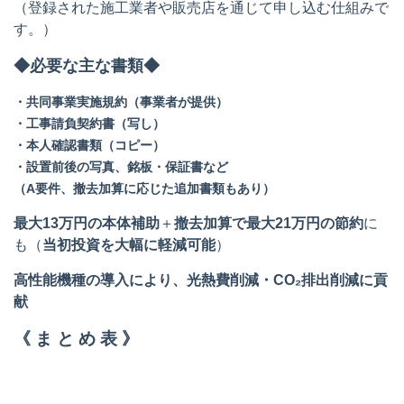
（登録された施工業者や販売店を通じて申し込む仕組みで
す。）
◆必要な主な書類◆
・共同事業実施規約（事業者が提供）
・工事請負契約書（写し）
・本人確認書類（コピー）
・設置前後の写真、銘板・保証書など
（A要件、撤去加算に応じた追加書類もあり）
最大13万円の本体補助
＋
撤去加算で最大21万円の節約
に
も（
当初投資を大幅に軽減可能
）
高性能機種の導入により、光熱費削減・CO₂排出削減に貢
献
《 ま と め 表 》