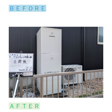
ＢＥＦＯＲＥ
ＡＦＴＥＲ